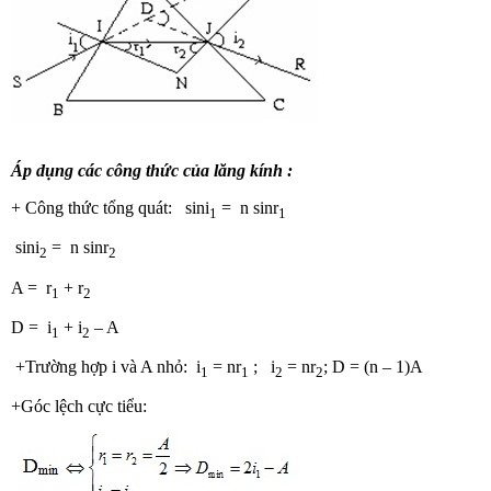
Áp dụng các công thức của lăng kính :
+ Công thức tổng quát: sini
= n sinr
1
1
sini
= n sinr
2
2
A = r
+ r
1
2
D = i
+ i
– A
1
2
+Trường hợp i và A nhỏ: i
= nr
; i
= nr
; D = (n – 1)A
1
1
2
2
+Góc lệch cực tiểu: