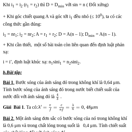
Khi i
= i
(r
= r
) thì D = D
với sin = n ( Đối xứng)
1
2
1
2
min
0
+ Khi góc chiết quang A và góc tới i
đều nhỏ (≤ 10
), ta có các
1
công thức gần đúng:
i
= nr
; i
= nr
; A = r
+ r
; D = A(n – 1); D
= A(n – 1).
1
1
2
2
1
2
min
+ Khi cần thiết, một số bài toán còn liên quan đến định luật phản
xạ:
i = i’, định luật khúc xạ: n
sini
= n
sini
.
1
1
2
2
b.Bài tập:
Bài 1
.
Bước sóng của ánh sáng đỏ trong không khí là 0,64 μm.
Tính bước sóng của ánh sáng đó trong nước biết chiết suất của
4
3
4
nước đối với ánh sáng đỏ là
.
3
λ
′
=
v
f
=
c
n
f
=
λ
n
=
0
,
48
μ
m
λ
v
c
′
=
=
=
=
0
,
48
Giải
Bài
1
. Ta có:
λ
μ
m
n
f
n
f
Bài
2
.
Một ánh sáng đơn sắc có bước sóng của nó trong không khí
là 0,6 μm và trong chất lỏng trong suốt là 0,4 μm. Tính chiết suất