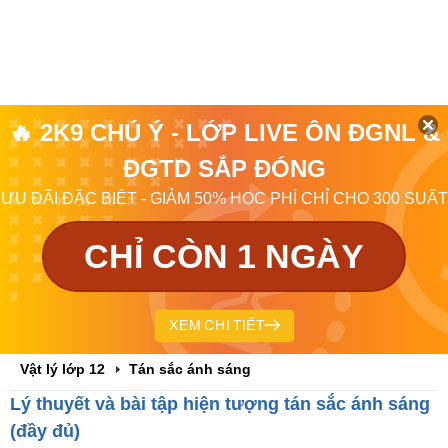
🔥 2K9 CHÚ Ý - LỚP LIVE ÔN ĐGNL &
ĐGTD SẮP ĐÓNG
ƯU ĐÃI ĐẶC BIỆT - GIẢM 50% HỌC PHÍ CHỈ CHO 300 SUẤT
CHỈ CÒN 1 NGÀY
XEM CHI TIẾT
Vật lý lớp 12
Tán sắc ánh sáng
Lý thuyết và bài tập hiện tượng tán sắc ánh sáng
(đầy đủ)