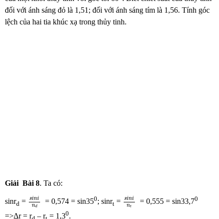
đối với ánh sáng đỏ là 1,51; đối với ánh sáng tím là 1,56. Tính góc
lệch của hai tia khúc xạ trong thủy tinh.
Giải
Bài
8
. Ta có:
s
i
n
i
n
d
s
i
n
i
n
t
0
0
s
i
n
i
s
i
n
i
sinr
=
= 0,574 = sin35
; sinr
=
= 0,555 = sin33,7
d
t
n
n
t
d
0
=>∆r = r
– r
= 1,3
.
d
t