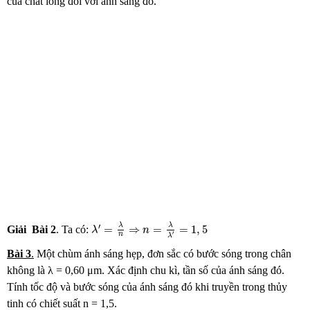
của chất lỏng đối với ánh sáng đó.
λ
′
=
λ
n
⇒
n
=
λ
λ
′
=
1
,
5
λ
λ
′
=
⇒
=
=
1
,
5
Giải
Bài
2
. Ta có:
λ
n
′
n
λ
Bài 3
.
Một chùm ánh sáng hẹp, đơn sắc có bước sóng trong chân
không là λ = 0,60 μm. Xác định chu kì, tần số của ánh sáng đó.
Tính tốc độ và bước sóng của ánh sáng đó khi truyền trong thủy
tinh có chiết suất n = 1,5.