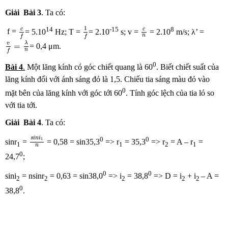
Giải
Bài
3
. Ta có:
1
f
c
n
c
f
14
-15
8
1
c
c
f =
= 5.10
Hz; T =
= 2.10
s; v =
= 2.10
m/s; λ’ =
n
f
f
v
f
=
λ
n
λ
v
=
= 0,4 μm.
n
f
0
Bài
4
.
Một lăng kính có góc chiết quang là 60
. Biết chiết suất của
lăng kính đối với ánh sáng đỏ là 1,5. Chiếu tia sáng màu đỏ vào
0
mặt bên của lăng kính với góc tới 60
. Tính góc lệch của tia ló so
với tia tới.
Giải
Bài
4
. Ta có:
s
i
n
i
1
n
0
0
s
i
n
i
1
sinr
=
= 0,58 = sin35,3
=> r
= 35,3
=> r
= A – r
=
1
1
2
1
n
0
24,7
;
0
0
sini
= nsinr
= 0,63 = sin38,0
=> i
= 38,8
=> D = i
+ i
– A =
2
2
2
2
2
0
38,8
.