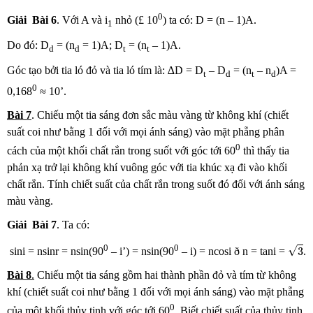
0
Giải
Bài
6
. Với A và i
nhỏ (£ 10
) ta có: D = (n – 1)A.
1
Do đó: D
= (n
= 1)A; D
= (n
– 1)A.
d
d
t
t
Góc tạo bởi tia ló đỏ và tia ló tím là: ∆D = D
– D
= (n
– n
)A =
t
d
t
d
0
0,168
≈ 10’.
Bài
7
. Chiếu một tia sáng đơn sắc màu vàng từ không khí (chiết
suất coi như bằng 1 đối với mọi ánh sáng) vào mặt phẵng phân
0
cách của một khối chất rắn trong suốt với góc tới 60
thì thấy tia
phản xạ trở lại không khí vuông góc với tia khúc xạ đi vào khối
chất rắn. Tính chiết suất của chất rắn trong suốt đó đối với ánh sáng
màu vàng.
Giải
Bài
7
. Ta có:
3
0
0
√
3
sini = nsinr = nsin(90
– i’) = nsin(90
– i) = ncosi ð n = tani =
.
Bài
8
.
Chiếu một tia sáng gồm hai thành phần đỏ và tím từ không
khí (chiết suất coi như bằng 1 đối với mọi ánh sáng) vào mặt phẵng
0
của một khối thủy tinh với góc tới 60
. Biết chiết suất của thủy tinh