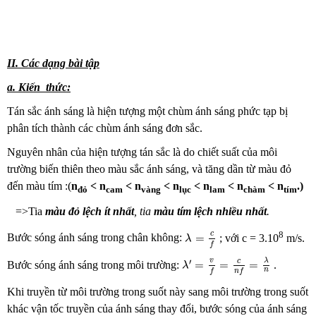
II. Các dạng bài tập
a. Kiến thức:
Tán sắc ánh sáng là hiện tượng một chùm ánh sáng phức tạp bị
phân tích thành các chùm ánh sáng đơn sắc.
Nguyên nhân của hiện tượng tán sắc là do chiết suất của môi
trường biến thiên theo màu sắc ánh sáng, và tăng dần từ màu đỏ
đến màu tím :(
n
< n
< n
< n
< n
< n
< n
.)
đỏ
cam
vàng
lục
lam
chàm
tím
=>Tia
màu đỏ lệch ít nhất
, tia
màu tím
lệch
nhiều nhất
.
λ
=
c
f
8
c
=
Bước sóng ánh sáng trong chân không:
; với c = 3.10
m/s.
λ
f
λ
′
=
v
f
=
c
n
f
=
λ
n
λ
v
c
′
=
=
=
Bước sóng ánh sáng trong môi trường:
.
λ
n
f
n
f
Khi truyền từ môi trường trong suốt này sang môi trường trong suốt
khác vận tốc truyền của ánh sáng thay đổi, bước sóng của ánh sáng