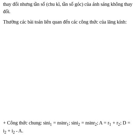
thay đổi nhưng tần số (chu kì, tần số góc) của ánh sáng không thay
đổi.
Thường các bài toán liên quan đến các công thức của lăng kính:
+ Công thức chung: sini
= nsinr
; sini
= nsinr
; A = r
+ r
; D =
1
1
2
2
1
2
i
+ i
- A.
2
2