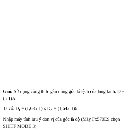
Giải:
Sử dụng công thức gần đúng góc ló lệch của lăng kính: D =
(n-1)A
Ta có: D
= (1,685-1)6; D
= (1,642-1)6
t
đ
Nhập máy tính lưu ý đơn vị của góc là độ (Máy Fx570ES chọn
SHITF MODE 3)