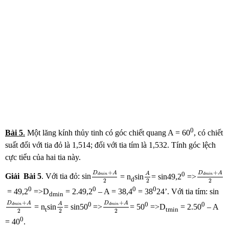
0
Bài
5
.
Một lăng kính thủy tinh có góc chiết quang A = 60
, có chiết
suất đối với tia đỏ là 1,514; đối với tia tím là 1,532. Tính góc lệch
cực tiểu của hai tia này.
D
d
m
i
n
+
A
2
D
d
m
i
n
+
A
2
+
+
0
D
A
D
A
A
d
m
i
n
d
m
i
n
Giải
Bài
5
. Với tia đỏ: sin
= n
sin
= sin49,2
=>
d
2
2
2
0
0
0
0
= 49,2
=>D
= 2.49,2
– A = 38,4
= 38
24’. Với tia tím: sin
dmin
D
d
m
i
n
+
A
2
D
d
m
i
n
+
A
2
A
2
+
+
0
0
0
D
A
D
A
A
d
m
i
n
d
m
i
n
= n
sin
= sin50
=>
= 50
=>D
= 2.50
– A
t
tmin
2
2
2
0
= 40
.