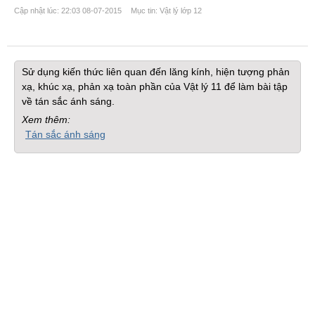
Cập nhật lúc: 22:03 08-07-2015
Mục tin: Vật lý lớp 12
Sử dụng kiến thức liên quan đến lăng kính, hiện tượng phản
xạ, khúc xạ, phản xạ toàn phần của Vật lý 11 để làm bài tập
về tán sắc ánh sáng.
Xem thêm:
Tán sắc ánh sáng