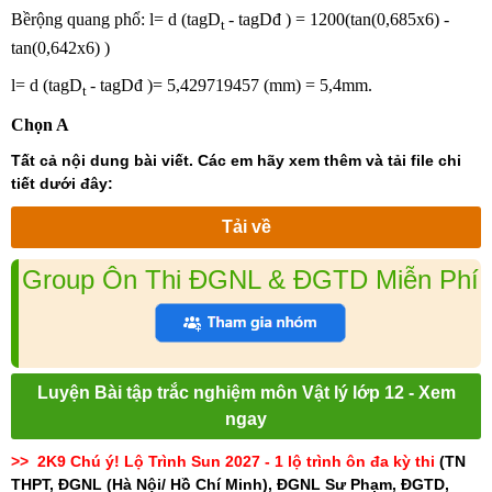
Bềrộng quang phổ: l= d (tagD
- tagD­đ­ ) = 1200(tan(0,685x6) -
t
tan(0,642x6) )
l= d (tagD
- tagD­đ­ )= 5,429719457 (mm) = 5,4mm.
t
Chọn A
Tất cả nội dung bài viết. Các em hãy xem thêm và tải file chi
tiết dưới đây:
Tải về
Group Ôn Thi ĐGNL & ĐGTD Miễn Phí
Luyện Bài tập trắc nghiệm môn Vật lý lớp 12 - Xem
ngay
>> 2K9 Chú ý! Lộ Trình Sun 2027 - 1 lộ trình ôn đa kỳ thi
(TN
THPT, ĐGNL (Hà Nội/ Hồ Chí Minh), ĐGNL Sư Phạm, ĐGTD,