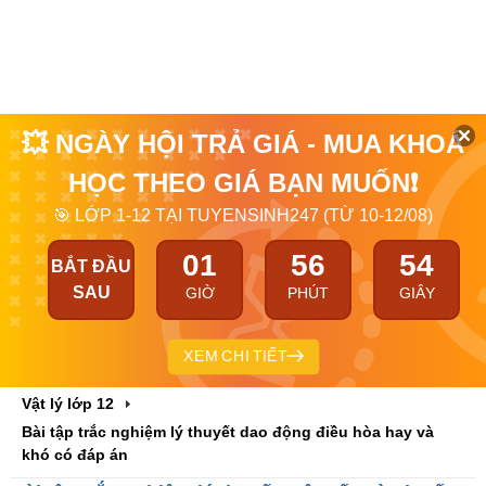
💥 NGÀY HỘI TRẢ GIÁ - MUA KHOÁ
HỌC THEO GIÁ BẠN MUỐN❗
🎯 LỚP 1-12 TẠI TUYENSINH247 (TỪ 10-12/08)
01
56
53
BẮT ĐẦU
SAU
GIỜ
PHÚT
GIÂY
XEM CHI TIẾT
Vật lý lớp 12
Bài tập trắc nghiệm lý thuyết dao động điều hòa hay và
khó có đáp án