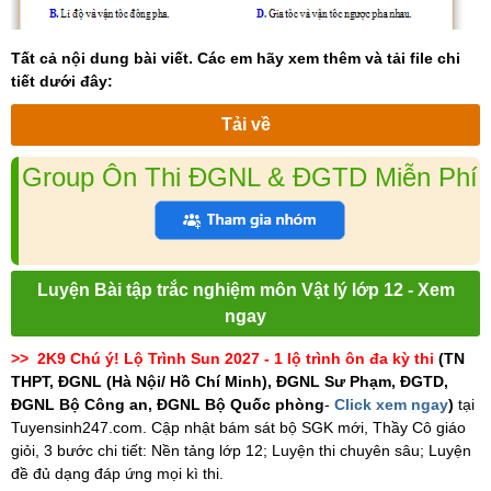
Tất cả nội dung bài viết. Các em hãy xem thêm và tải file chi
tiết dưới đây:
Tải về
Group Ôn Thi ĐGNL & ĐGTD Miễn Phí
Luyện Bài tập trắc nghiệm môn Vật lý lớp 12 - Xem
ngay
>> 2K9 Chú ý! Lộ Trình Sun 2027 - 1 lộ trình ôn đa kỳ thi
(TN
THPT, ĐGNL (Hà Nội/ Hồ Chí Minh), ĐGNL Sư Phạm, ĐGTD,
ĐGNL Bộ Công an, ĐGNL Bộ Quốc phòng
-
Click xem ngay
)
tại
Tuyensinh247.com.
Cập nhật bám sát bộ SGK mới, Thầy Cô giáo
giỏi, 3 bước chi tiết: Nền tảng lớp 12; Luyện thi chuyên sâu; Luyện
đề đủ dạng đáp ứng mọi kì thi.