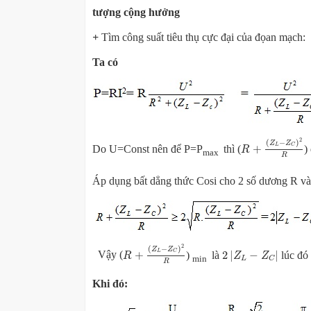
tượng cộng hưởng
+
Tìm công suất tiêu thụ cực đại của đọan mạch:
Ta có
R
+
(
Z
L
−
Z
C
)
2
R
2
(
−
)
Z
Z
L
C
+
Do U=Const nên để P=P
thì (
)
R
max
R
Áp dụng bất dẳng thức Cosi cho 2 số dương R và
R
+
(
Z
L
−
Z
C
)
2
R
2
|
Z
L
−
Z
C
|
2
(
−
)
Z
Z
L
C
+
2
|
−
|
Vậy (
)
là
lúc đó 
R
Z
Z
min
L
C
R
Khi đó: