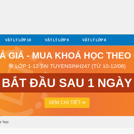
VẬT LÝ LỚP 10
VẬT LÝ LỚP 9
VẬT LÝ LỚP 8
RẢ GIÁ - MUA KHOÁ HỌC THEO
🎯 LỚP 1-12 TẠI TUYENSINH247 (TỪ 10-12/08)
BẮT ĐẦU SAU 1 NGÀY
XEM CHI TIẾT
ừ học