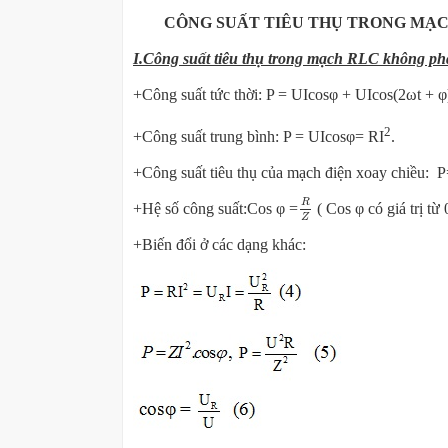
CÔNG SUẤT TIÊU THỤ TRONG MẠC
I.Công suất tiêu thụ trong mạch RLC không p
+Công suất tức thời: P = UIcosφ + UIcos(2ωt + 
2
+Công suất trung bình: P = UIcosφ= RI
.
+Công suất tiêu thụ của mạch điện xoay chiều:
R
Z
R
+Hệ số công suất:Cos φ =
( Cos φ có giá trị 
Z
+Biến đổi ở các dạng khác: