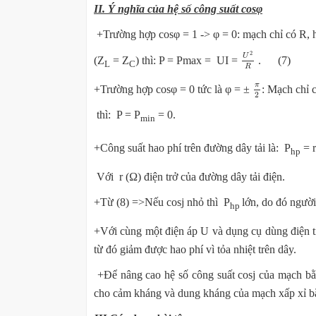
II. Ý nghĩa của hệ số công suất cosφ
+Trường hợp cosφ = 1 -> φ = 0: mạch chỉ có R,
U
2
R
2
U
(Z
= Z
) thì: P = Pmax = UI =
. (7)
L
C
R
π
2
π
+Trường hợp cosφ = 0 tức là φ = ±
: Mạch chỉ 
2
thì: P = P
= 0.
min
+Công suất hao phí trên đường dây tải là: P
= r
hp
Với r (Ω) điện trở của đường dây tải điện.
+Từ (8) =>Nếu cosj nhỏ thì P
lớn, do đó người
hp
+Với cùng một điện áp U và dụng cụ dùng điện ti
từ đó giảm được hao phí vì tỏa nhiệt trên dây.
+Để nâng cao hệ số công suất cosj của mạch bằ
cho cảm kháng và dung kháng của mạch xấp xỉ b