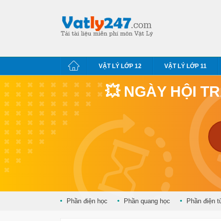
VẬT LÝ LỚP 12
VẬT LÝ LỚP 11
💥 NGÀY HỘI T
Phần điện học
Phần quang học
Phần điện t