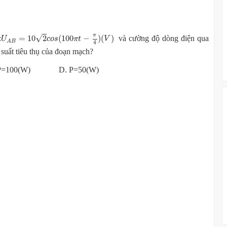
U
A
B
=
10
2
c
o
s
(
100
π
t
−
π
4
)
(
V
)
π
√
=
10
2
(
100
−
)
(
)
:
và cường độ dòng điện qua
U
c
o
s
π
t
V
A
B
4
 suất tiêu thụ của đoạn mạch?
=100(W) D. P=50(W)