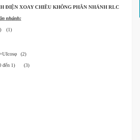
H ĐIỆN XOAY CHIỀU KHÔNG PHÂN NHÁNH RLC
hân nhánh:
φ) (1)
 P=UIcosφ (2)
từ 0 đến 1) (3)