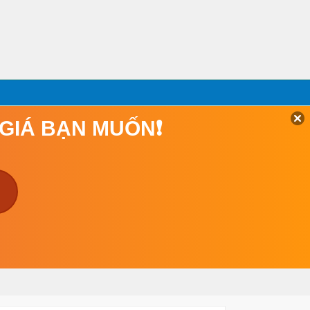
 GIÁ BẠN MUỐN❗