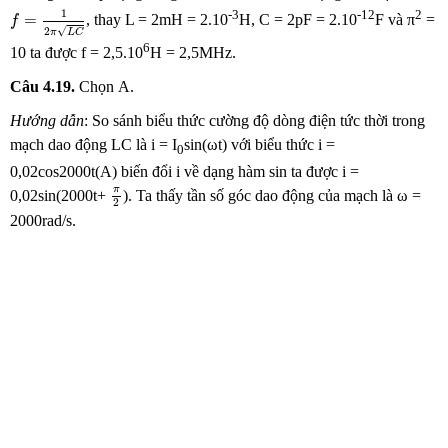
f
=
1
2
π
L
C
-3
-12
2
1
=
, thay L = 2mH = 2.10
H, C = 2pF = 2.10
F và π
=
f
√
2
π
L
C
6
10 ta được f = 2,5.10
H = 2,5MHz.
Câu 4.19.
Chọn
A.
Hướng dẫn
: So sánh biểu thức cường độ dòng điện tức thời trong
mạch dao động LC là i = I
sin(ωt) với biểu thức i =
0
0,02cos2000t(A) biến đổi i về dạng hàm sin ta được i =
π
2
π
0,02sin(2000t+
). Ta thấy tần số góc dao động của mạch là ω =
2
2000rad/s.