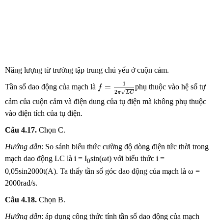
Năng lượng từ trường tập trung chủ yếu ở cuộn cảm.
f
=
1
2
π
L
C
1
=
Tần số dao động của mạch là
phụ thuộc vào hệ số tự
f
√
2
π
L
C
cảm của cuộn cảm và điện dung của tụ điện mà không phụ thuộc
vào điện tích của tụ điện.
Câu 4.17.
Chọn
C.
Hướng dẫn
: So sánh biểu thức cường độ dòng điện tức thời trong
mạch dao động LC là i = I
sin(ωt) với biểu thức i =
0
0,05sin2000t(A). Ta thấy tần số góc dao động của mạch là ω =
2000rad/s.
Câu 4.18.
Chọn
B.
Hướng dẫn
: áp dụng công thức tính tần số dao động của mạch