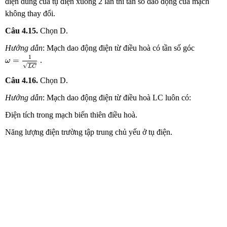
điện dung của tụ điện xuống 2 lần thì tần số dao động của mạch
không thay đổi.
Câu 4.15.
Chọn
D.
Hướng dẫn
: Mạch dao động điện từ điều hoà có tần số góc
ω
=
1
L
C
1
=
.
ω
√
L
C
Câu 4.16.
Chọn
D.
Hướng dẫn
: Mạch dao động điện từ điều hoà LC luôn có:
Điện tích trong mạch biến thiên điều hoà.
Năng lượng điện trường tập trung chủ yếu ở tụ điện.