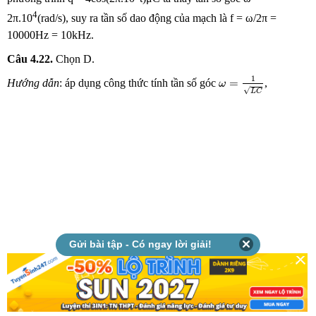
4
2π.10
(rad/s), suy ra tần số dao động của mạch là f = ω/2π =
10000Hz = 10kHz.
Câu 4.22.
Chọn
D.
ω
=
1
L
C
1
=
Hướng dẫn
: áp dụng công thức tính tần số góc
,
ω
√
L
C
Gửi bài tập - Có ngay lời giải!