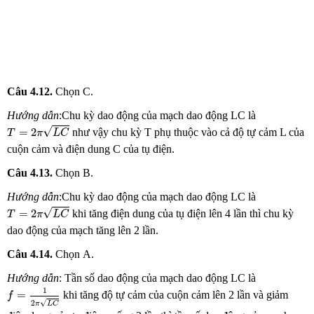
Câu 4.12.
Chọn
C.
Hướng dẫn
:Chu kỳ dao động của mạch dao động LC là
T
=
2
π
L
C
√
=
2
như vậy chu kỳ T phụ thuộc vào cả độ tự cảm L của
T
π
L
C
cuộn cảm và điện dung C của tụ điện.
Câu 4.13.
Chọn
B.
Hướng dẫn
:Chu kỳ dao động của mạch dao động LC là
T
=
2
π
L
C
√
=
2
khi tăng điện dung của tụ điện lên 4 lần thì chu kỳ
T
π
L
C
dao động của mạch tăng lên 2 lần.
Câu 4.14.
Chọn
A.
Hướng dẫn
: Tần số dao động của mạch dao động LC là
f
=
1
2
π
L
C
1
=
khi tăng độ tự cảm của cuộn cảm lên 2 lần và giảm
f
√
2
π
L
C