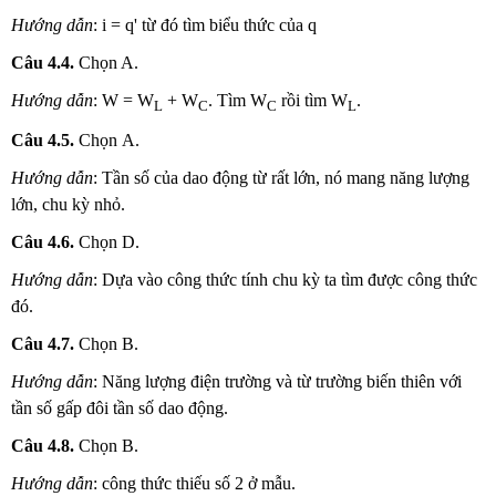
Hướng dẫn
: i = q' từ đó tìm biểu thức của q
Câu 4.4.
Chọn A.
Hướng dẫn
: W = W
+ W
. Tìm W
rồi tìm W
.
L
C
C
L
Câu 4.5.
Chọn
A.
Hướng dẫn
: Tần số của dao động từ rất lớn, nó mang năng lượng
lớn, chu kỳ nhỏ.
Câu 4.6.
Chọn
D.
Hướng dẫn
: Dựa vào công thức tính chu kỳ ta tìm được công thức
đó.
Câu 4.7.
Chọn
B.
Hướng dẫn
: Năng lượng điện trường và từ trường biến thiên với
tần số gấp đôi tần số dao động.
Câu 4.8.
Chọn
B.
Hướng dẫn
: công thức thiếu số 2 ở mẫu.