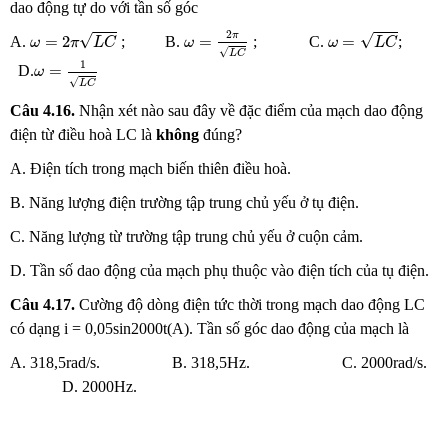
dao động tự do với tần số góc
ω
=
2
π
L
C
ω
=
L
C
ω
=
2
π
L
C
2
√
√
π
=
2
=
=
A.
; B.
; C.
;
ω
π
L
C
ω
ω
L
C
√
L
C
ω
=
1
L
C
1
=
D.
ω
√
L
C
Câu
4.16.
Nhận xét nào sau đây về đặc điểm của mạch dao động
điện từ điều hoà LC là
không
đúng?
A. Điện tích trong mạch biến thiên điều hoà.
B. Năng lượng điện trường tập trung chủ yếu ở tụ điện.
C. Năng lượng từ trường tập trung chủ yếu ở cuộn cảm.
D. Tần số dao động của mạch phụ thuộc vào điện tích của tụ điện.
Câu
4.17.
Cường độ dòng điện tức thời trong mạch dao động LC
có dạng i = 0,05sin2000t(A). Tần số góc dao động của mạch là
A. 318,5rad/s. B. 318,5Hz. C. 2000rad/s.
D. 2000Hz.