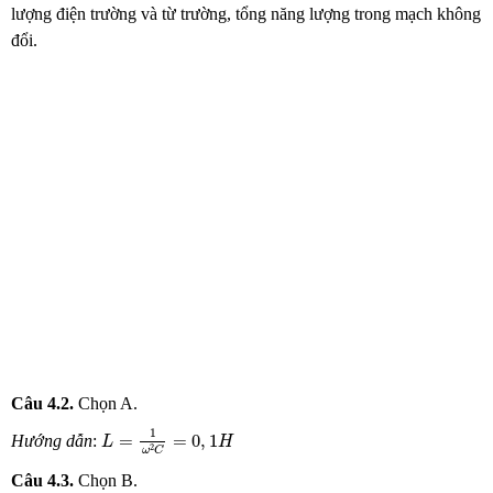
lượng điện trường và từ trường, tổng năng lượng trong mạch không
đổi.
Câu 4.2.
Chọn A.
L
=
1
ω
2
C
=
0
,
1
H
1
=
=
0
,
1
Hướng dẫn
:
L
H
2
ω
C
Câu 4.3.
Chọn B.