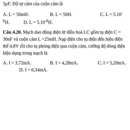
5μF. Độ tự cảm của cuộn cảm là
-
A. L = 50mH. B. L = 50H. C. L = 5.10
6
-8
H. D. L = 5.10
H.
Câu
4.20.
Mạch dao động điện từ điều hoà LC gồm tụ điện C =
30nF và cuộn cảm L =25mH. Nạp điện cho tụ điện đến hiệu điện
thế 4,8V rồi cho tụ phóng điện qua cuộn cảm, cường độ dòng điện
hiệu dụng trong mạch là
A. I = 3,72mA. B. I = 4,28mA. C. I = 5,20mA.
D. I = 6,34mA.