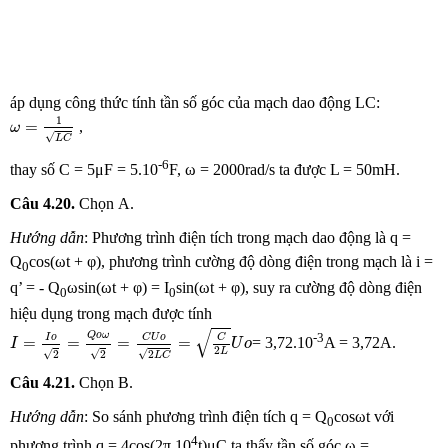
áp dụng công thức tính tần số góc của mạch dao động LC:
ω
=
1
L
C
1
=
,
ω
√
L
C
-6
thay số C = 5μF = 5.10
F, ω = 2000rad/s ta được L = 50mH.
Câu 4.20.
Chọn
A.
Hướng dẫn
: Phương trình điện tích trong mạch dao động là q =
Q
cos(ωt + φ), phương trình cường độ dòng điện trong mạch là i =
0
q’ = - Q
ωsin(ωt + φ) = I
sin(ωt + φ), suy ra cường độ dòng điện
0
0
hiệu dụng trong mạch được tính
I
=
I
o
2
=
Q
o
ω
2
=
C
U
o
2
L
C
=
C
2
L
U
o
√
Q
o
ω
-3
C
U
o
C
I
o
=
=
=
=
= 3,72.10
A = 3,72A.
I
U
o
2
L
√
√
√
2
2
2
L
C
Câu 4.21.
Chọn
B.
Hướng dẫn
: So sánh phương trình điện tích q = Q
cosωt với
0
4
phương trình q = 4cos(2π.10
t)μC ta thấy tần số góc ω =