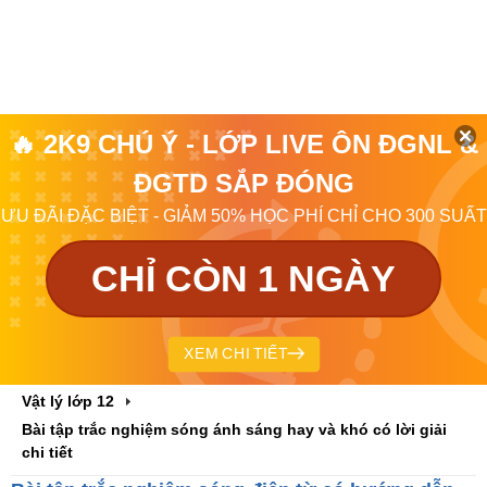
🔥 2K9 CHÚ Ý - LỚP LIVE ÔN ĐGNL &
ĐGTD SẮP ĐÓNG
ƯU ĐÃI ĐẶC BIỆT - GIẢM 50% HỌC PHÍ CHỈ CHO 300 SUẤT
CHỈ CÒN 1 NGÀY
XEM CHI TIẾT
Vật lý lớp 12
Bài tập trắc nghiệm sóng ánh sáng hay và khó có lời giải
chi tiết