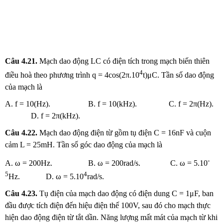
Câu
4.21.
Mạch dao động LC có điện tích trong mạch biến thiên
4
điều hoà theo phương trình q = 4cos(2π.10
t)μC. Tần số dao động
của mạch là
A. f = 10(Hz). B. f = 10(kHz). C. f = 2π(Hz).
D. f = 2π(kHz).
Câu
4.22.
Mạch dao động điện từ gồm tụ điện C = 16nF và cuộn
cảm L = 25mH. Tần số góc dao động của mạch là
-
A. ω = 200Hz. B. ω = 200rad/s. C. ω = 5.10
5
4
Hz. D. ω = 5.10
rad/s.
Câu
4.23.
Tụ điện của mạch dao động có điện dung C = 1μF, ban
đầu được tích điện đến hiệu điện thế 100V, sau đó cho mạch thực
hiện dao động điện từ tắt dần. Năng lượng mất mát của mạch từ khi