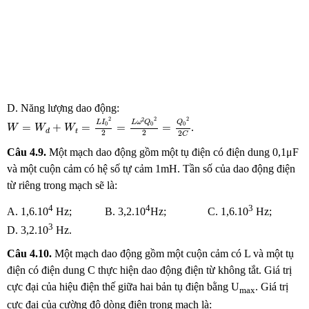
D. Năng lượng dao động:
W
=
W
d
+
W
t
=
L
I
0
2
2
=
L
ω
2
Q
0
2
2
=
Q
0
2
2
C
2
2
2
2
L
ω
Q
Q
L
I
0
0
0
=
+
=
=
=
.
W
W
W
t
d
2
2
2
C
Câu 4.9.
Một mạch dao động gồm một tụ điện có điện dung 0,1μF
và một cuộn cảm có hệ số tự cảm 1mH. Tần số của dao động điện
từ riêng trong mạch sẽ là:
4
4
3
A. 1,6.10
Hz; B. 3,2.10
Hz; C. 1,6.10
Hz;
3
D. 3,2.10
Hz.
Câu
4.10.
Một mạch dao động gồm một cuộn cảm có L và một tụ
điện có điện dung C thực hiện dao động điện từ không tắt. Giá trị
cực đại của hiệu điện thế giữa hai bản tụ điện bằng U
. Giá trị
max
cực đại của cường độ dòng điện trong mạch là: