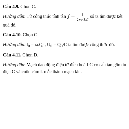
Câu 4.9.
Chọn
C.
f
=
1
2
π
L
C
1
=
Hướng dẫn
: Từ công thức tính tần
số ta tìm được kết
f
√
2
π
L
C
quả đó.
Câu 4.10.
Chọn
C.
Hướng dẫn
: I
= ω.Q
; U
= Q
/C ta tìm được công thức đó.
0
0
0
0
Câu 4.11.
Chọn
D.
Hướng dẫn
: Mạch dao động điện từ điều hoà LC có cấu tạo gồm tụ
điện C và cuộn cảm L mắc thành mạch kín.