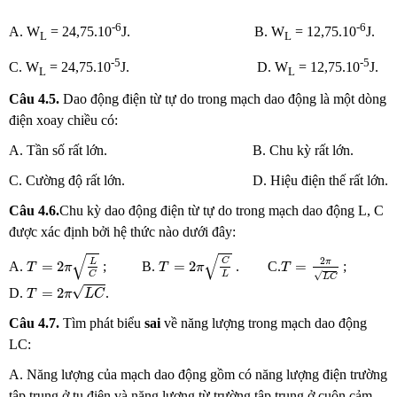
-6
-6
A. W
= 24,75.10
J. B. W
= 12,75.10
J.
L
L
-5
-5
C. W
= 24,75.10
J. D. W
= 12,75.10
J.
L
L
Câu 4.5.
Dao động điện từ tự do trong mạch dao động là một dòng
điện xoay chiều có:
A. Tần số rất lớn. B. Chu kỳ rất lớn.
C. Cường độ rất lớn. D. Hiệu điện thế rất lớn.
Câu 4.6.
Chu kỳ dao động điện từ tự do trong mạch dao động L, C
được xác định bởi hệ thức nào dưới đây:
T
=
2
π
C
L
T
=
2
π
L
C
T
=
2
π
L
C
√
√
2
C
π
L
=
2
=
2
=
A.
; B.
. C.
;
T
π
T
π
T
L
C
√
L
C
T
=
2
π
L
C
√
=
2
D.
.
T
π
L
C
Câu 4.7.
Tìm phát biểu
sai
về năng lượng trong mạch dao động
LC:
A. Năng lượng của mạch dao động gồm có năng lượng điện trường
tập trung ở tụ điện và năng lượng từ trường tập trung ở cuộn cảm.