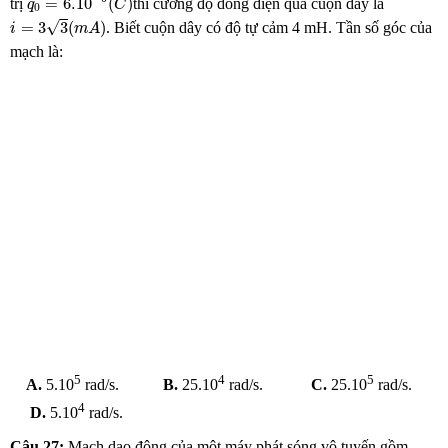
=
6.10
(
)
trị
thì cường độ dòng điện qua cuộn dây là
q
C
0
i
=
3
3
(
m
A
)
√
=
3
3
(
)
. Biết cuộn dây có độ tự cảm 4 mH. Tần số góc của
i
m
A
mạch là:
5
4
5
A.
5.10
rad/s.
B.
25.10
rad/s.
C.
25.10
rad/s.
4
D.
5.10
rad/s.
Câu 27:
Mạch dao động của một máy phát sóng vô tuyến gồm