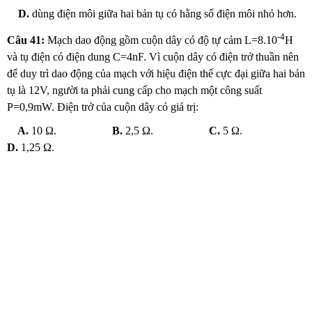
D.
dùng điện môi giữa hai bản tụ có hằng số điện môi nhỏ hơn.
-4
Câu 41:
Mạch dao động gồm cuộn dây có độ tự cảm L=8.10
H
và tụ điện có điện dung C=4nF. Vì cuộn dây có điện trở thuần nên
để duy trì dao động của mạch với hiệu điện thế cực đại giữa hai bản
tụ là 12V, người ta phải cung cấp cho mạch một công suất
P=0,9mW. Điện trở của cuộn dây có giá trị:
A.
10 Ω.
B.
2,5 Ω.
C.
5 Ω.
D.
1,25 Ω.