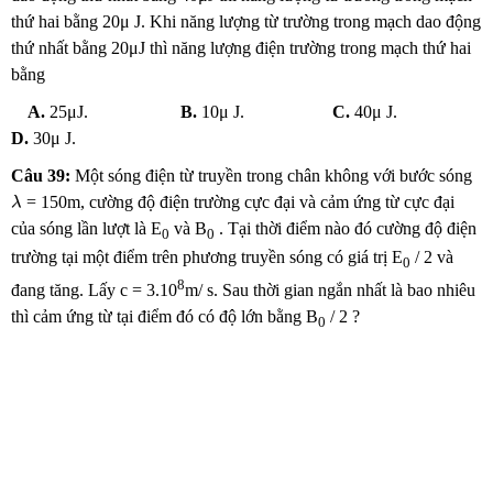
thứ hai bằng 20μ J. Khi năng lượng từ trường trong mạch dao động
thứ nhất bằng 20μJ thì năng lượng điện trường trong mạch thứ hai
bằng
A.
25μJ.
B.
10μ J.
C.
40μ J.
D.
30μ J.
Câu 39:
Một sóng điện từ truyền trong chân không với bước sóng
λ
= 150m, cường độ điện trường cực đại và cảm ứng từ cực đại
λ
của sóng lần lượt là E
và B
. Tại thời điểm nào đó cường độ điện
0
0
trường tại một điểm trên phương truyền sóng có giá trị E
/ 2 và
0
8
đang tăng. Lấy c = 3.10
m/ s. Sau thời gian ngắn nhất là bao nhiêu
thì cảm ứng từ tại điểm đó có độ lớn bằng B
/ 2 ?
0