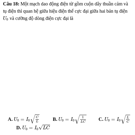
Câu 18:
Một mạch dao động điện từ gồm cuộn dây thuần cảm và
tụ điện thì quan hệ giữa hiệu điện thế cực đại giữa hai bản tụ điện
U
0
và cường độ dòng điện cực đại
là
U
0
U
0
=
I
0
C
L
U
0
=
I
0
L
C
U
0
=
I
0
1
L
C
√
√
√
1
C
L
=
=
=
A.
B.
C.
U
I
U
I
U
I
0
0
0
0
0
0
L
L
C
C
U
0
=
I
0
L
C
√
=
D.
U
I
L
C
0
0