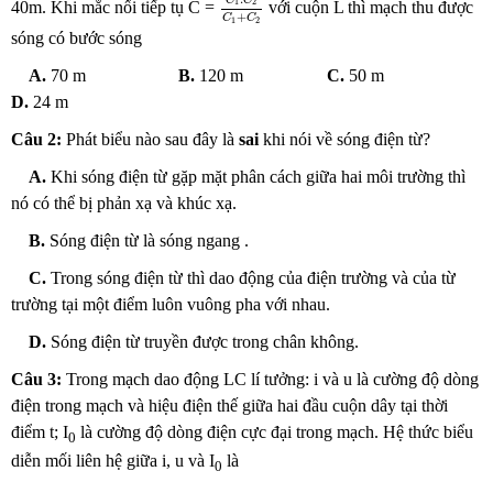
C
C
1
2
40m. Khi mắc nối tiếp tụ C =
với cuộn L thì mạch thu được
+
C
C
1
2
sóng có bước sóng
A.
70 m
B.
120 m
C.
50 m
D.
24 m
Câu 2:
Phát biểu nào sau đây là
sai
khi nói về sóng điện từ?
A.
Khi sóng điện từ gặp mặt phân cách giữa hai môi trường thì
nó có thể bị phản xạ và khúc xạ.
B.
Sóng điện từ là sóng ngang .
C.
Trong sóng điện từ thì dao động của điện trường và của từ
trường tại một điểm luôn vuông pha với nhau.
D.
Sóng điện từ truyền được trong chân không.
Câu 3:
Trong mạch dao động LC lí tưởng: i và u là cường độ dòng
điện trong mạch và hiệu điện thế giữa hai đầu cuộn dây tại thời
điểm t; I
là cường độ dòng điện cực đại trong mạch. Hệ thức biểu
0
diễn mối liên hệ giữa i, u và I
là
0