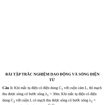
BÀI TẬP TRẮC NGHIỆM DAO ĐỘNG VÀ SÓNG ĐIỆN
TỪ
Câu 1:
Khi mắc tụ điện có điện dung C
với cuộn cảm L, thì mạch
1
thu được sóng có bước sóng λ
= 30m. Khi mắc tụ điện có điện
1
dung C
với cuộn L có mạch thu được sóng có bước sóng λ
=
2
2
C
1
.
C
2
C
1
+
C
2
.