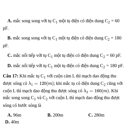
A.
mắc song song với tụ C
một tụ điện có điện dung C
= 60
1
2
pF.
B.
mắc song song với tụ C
một tụ điện có điện dung C
= 180
1
2
pF.
C.
mắc nối tiếp với tụ C
một tụ điện có điện dung C
= 60 pF.
1
2
D.
mắc nối tiếp với tụ C
một tụ điện có điện dung C
= 180 pF.
1
2
Câu 17:
Khi mắc tụ C
với cuộn cảm L thì mạch dao động thu
1
λ
1
=
120
(
m
)
=
120
(
)
được sóng có
; khi mắc tụ có điện dung C
cũng với
λ
m
2
1
λ
2
=
160
(
m
)
=
160
(
)
cuộn L thì mạch dao động thu được sóng có
. Khi
λ
m
2
mắc song song C
và C
với cuộn L thì mạch dao động thu được
1
2
sóng có bước sóng là
A.
96m
B.
200m
C.
280m
D.
40m