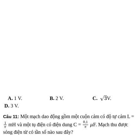
3
√
3
A.
1 V.
B.
2 V.
C.
V.
D.
3 V.
Một mạch dao động gồm một cuộn cảm có độ tự cảm L =
Câu 11:
0
,
1
π
1
π
0
,
1
1
μ
mH và một tụ điện có điện dung C =
F. Mạch thu được
μ
π
π
sóng điện từ có tần số nào sau đây?