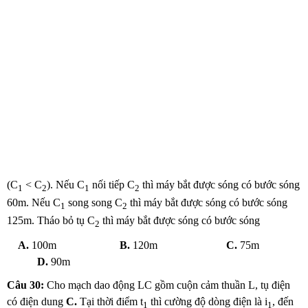
(C
< C
). Nếu C
nối tiếp C
thì máy bắt được sóng có bước sóng
1
2
1
2
60m. Nếu C
song song C
thì máy bắt được sóng có bước sóng
1
2
125m. Tháo bỏ tụ C
thì máy bắt được sóng có bước sóng
2
A.
100m
B.
120m
C.
75m
D.
90m
Câu 30:
Cho mạch dao động LC gồm cuộn cảm thuần L, tụ điện
có điện dung
C.
Tại thời điểm t
thì cường độ dòng điện là i
, đến
1
1