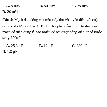
A.
5 mW
B.
50 mW
C.
25 mW
D.
20 mW
Câu 5:
Mạch dao động của một máy thu vô tuyến điện với cuộn
-5
cảm có độ tự cảm L = 2.10
H. Hỏi phải điều chỉnh tụ điện của
mạch có điện dung là bao nhiêu để bắt được sóng điện từ có bước
sóng 250m?
A.
25,8 μF
B.
12 μF
C.
880 pF
D.
1,8 μF