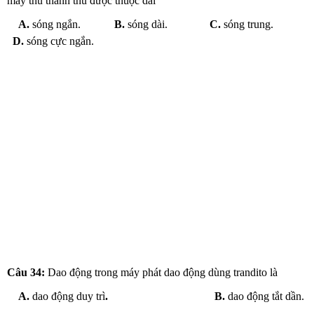
máy thu thanh thu được thuộc dải
A.
sóng ngắn.
B.
sóng dài.
C.
sóng trung.
D.
sóng cực ngắn.
Câu 34:
Dao động trong máy phát dao động dùng trandito là
A.
dao động duy trì
.
B.
dao động tắt dần.