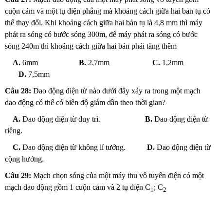
cuộn cảm và một tụ điện phẳng mà khoảng cách giữa hai bản tụ có
thể thay đổi. Khi khoảng cách giữa hai bản tụ là 4,8 mm thì máy
phát ra sóng có bước sóng 300m, để máy phát ra sóng có bước
sóng 240m thì khoảng cách giữa hai bản phải tăng thêm
A.
6mm
B.
2,7mm
C.
1,2mm
D.
7,5mm
Câu 28:
Dao động điện từ nào dưới đây xảy ra trong một mạch
dao động có thể có biên độ giảm dần theo thời gian?
A.
Dao động điện từ duy trì.
B.
Dao động điện từ
riêng.
C.
Dao động điện từ không lí tưởng.
D.
Dao động điện từ
cộng hưởng.
Câu 29:
Mạch chọn sóng của một máy thu vô tuyến điện có một
mạch dao động gồm 1 cuộn cảm và 2 tụ điện C
; C
1
2