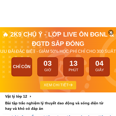
🔥 2K9 CHÚ Ý - LỚP LIVE ÔN ĐGNL &
ĐGTD SẮP ĐÓNG
ƯU ĐÃI ĐẶC BIỆT - GIẢM 50% HỌC PHÍ CHỈ CHO 300 SUẤT
03
13
03
CHỈ CÒN
GIỜ
PHÚT
GIÂY
XEM CHI TIẾT
Vật lý lớp 12
Bài tập trắc nghiệm lý thuyết dao động và sóng điện từ
hay và khó có đáp án