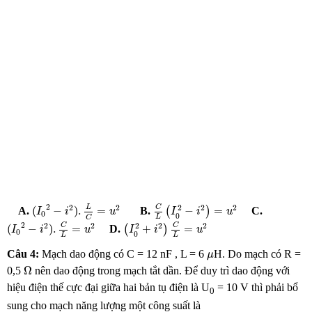
C
L
(
I
0
2
−
i
2
)
=
u
2
(
I
0
2
−
i
2
)
.
L
C
=
u
2
2
C
2
L
2
2
2
2
(
−
)
.
=
−
=
A.
B.
(
)
C.
I
i
u
I
i
u
0
0
L
C
(
I
0
2
−
i
2
)
.
C
L
=
u
2
(
I
0
2
+
i
2
)
C
L
=
u
2
2
C
C
2
2
2
2
2
(
−
)
.
=
+
=
D.
(
)
I
i
u
I
i
u
0
0
L
L
μ
Câu 4:
Mạch dao động có C = 12 nF , L = 6
H. Do mạch có R =
μ
Ω
Ω
0,5
nên dao động trong mạch tắt dần. Để duy trì dao động với
hiệu điện thế cực đại giữa hai bản tụ điện là U
= 10 V thì phải bổ
0
sung cho mạch năng lượng một công suất là