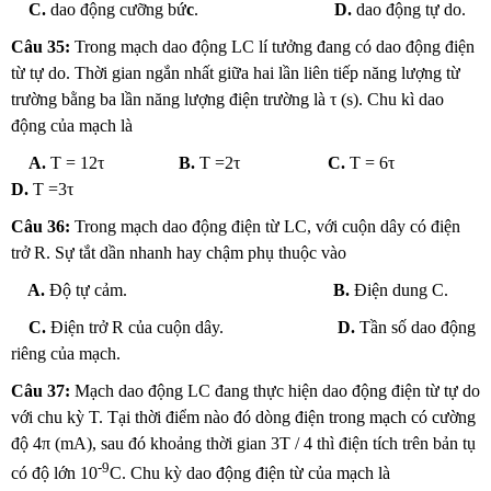
C.
dao động cưỡng bứ
c
.
D.
dao động tự do.
Câu 35:
Trong mạch dao động LC lí tưởng đang có dao động điện
từ tự do. Thời gian ngắn nhất giữa hai lần liên tiếp năng lượng từ
trường bằng ba lần năng lượng điện trường là τ (s). Chu kì dao
động của mạch là
A.
T = 12τ
B.
T =2τ
C.
T = 6τ
D.
T =3τ
Câu 36:
Trong mạch dao động điện từ LC, với cuộn dây có điện
trở R. Sự tắt dần nhanh hay chậm phụ thuộc vào
A.
Độ tự cảm.
B.
Điện dung C.
C.
Điện trở R của cuộn dây.
D.
Tần số dao động
riêng của mạch.
Câu 37:
Mạch dao động LC đang thực hiện dao động điện từ tự do
với chu kỳ T. Tại thời điểm nào đó dòng điện trong mạch có cường
độ 4π (mA), sau đó khoảng thời gian 3T / 4 thì điện tích trên bản tụ
-9
có độ lớn 10
C. Chu kỳ dao động điện từ của mạch là