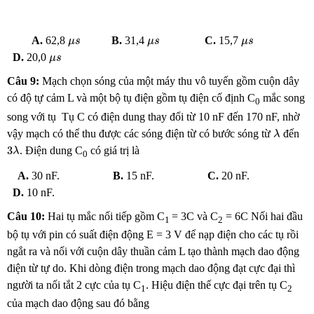
μ
s
μ
s
μ
s
A.
62,8
B.
31,4
C.
15,7
μ
s
μ
s
μ
s
μ
s
D.
20,0
μ
s
Câu 9:
Mạch chọn sóng của một máy thu vô tuyến gồm cuộn dây
có độ tự cảm L và một bộ tụ điện gồm tụ điện cố định C
mắc song
0
song với tụ Tụ C có điện dung thay đổi từ 10 nF đến 170 nF, nhờ
λ
vậy mạch có thể thu được các sóng điện từ có bước sóng từ
đến
λ
3
λ
3
. Điện dung C
có giá trị là
λ
0
A.
30 nF.
B.
15 nF.
C.
20 nF.
D.
10 nF.
Câu 10:
Hai tụ mắc nối tiếp gồm C
= 3C và
C
= 6C
Nối hai đầu
1
2
bộ tụ với pin có suất điện động E = 3 V để nạp điện cho các tụ rồi
ngắt ra và nối với cuộn dây thuần cảm L tạo thành mạch dao động
điện từ tự do. Khi dòng điện trong mạch dao động đạt cực đại thì
người ta nối tắt 2 cực của tụ C
. Hiệu điện thế cực đại trên tụ C
1
2
của mạch dao động sau đó bằng