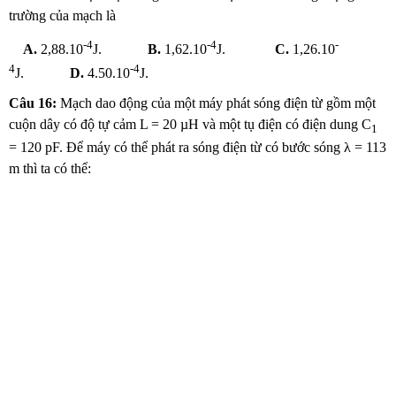
trường của mạch là
-4
-4
-
A.
2,88.10
J.
B.
1,62.10
J.
C.
1,26.10
4
-4
J.
D.
4.50.10
J.
Câu 16:
Mạch dao động của một máy phát sóng điện từ gồm một
cuộn dây có độ tự cảm L = 20 µH và một tụ điện có điện dung C
1
= 120 pF. Để máy có thể phát ra sóng điện từ có bước sóng λ = 113
m thì ta có thể: