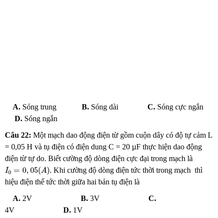
A.
Sóng trung
B.
Sóng dài
C.
Sóng cực ngắn
D.
Sóng ngắn
Câu 22:
Một mạch dao động điện từ gồm cuộn dây có độ tự cảm L
= 0,05 H và tụ điện có điện dung C = 20
µF
thực hiện dao động
điện từ tự do. Biết cường độ dòng điện cực đại trong mạch là
I
0
=
0
,
05
(
A
)
=
0
,
05
(
)
. Khi cường độ dòng điện tức thời trong mạch thì
I
A
0
hiệu điện thế tức thời giữa hai bản tụ điện là
A.
2V
B.
3V
C.
4V
D.
1V