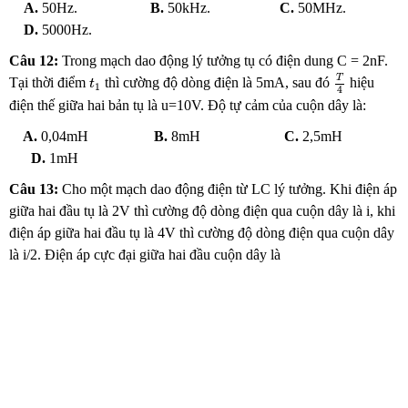
A.
50Hz.
B.
50kHz.
C.
50MHz.
D.
5000Hz.
Câu 12:
Trong mạch dao động lý tưởng tụ có điện dung C = 2nF.
T
4
t
1
T
Tại thời điểm
thì cường độ dòng điện là 5mA, sau đó
hiệu
t
1
4
điện thế giữa hai bản tụ là u=10V. Độ tự cảm của cuộn dây là:
A.
0,04mH
B.
8mH
C.
2,5mH
D.
1mH
Câu 13:
Cho một mạch dao động điện từ LC lý tưởng. Khi điện áp
giữa hai đầu tụ là 2V thì cường độ dòng điện qua cuộn dây là i, khi
điện áp giữa hai đầu tụ là 4V thì cường độ dòng điện qua cuộn dây
là i/2. Điện áp cực đại giữa hai đầu cuộn dây là