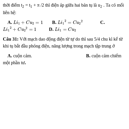
thời điểm t
= t
+ π /2 thì điện áp giữa hai bản tụ là u
. Ta có mối
2
1
2
liên hệ:
L
i
1
2
=
C
u
2
2
L
i
1
+
C
u
2
=
1
2
2
+
=
1
=
A.
B.
C.
L
i
C
u
L
i
C
u
1
2
1
2
L
i
1
2
+
C
u
2
2
=
1
L
i
1
=
C
u
2
2
2
+
=
1
=
D.
L
i
C
u
L
i
C
u
1
2
1
2
Câu 31:
Với mạch dao động điện từ tự do thì sau 5/4 chu kì kể từ
khi tụ bắt đầu phóng điện, năng lượng trong mạch tập trung ở
A.
cuộn cảm.
B.
cuộn cảm chiếm
một phần tư
.