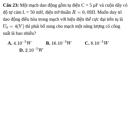
Câu 23:
Một mạch dao động gồm tụ điện C = 5
µF
và cuộn dây có
R
=
0
,
05
Ω
=
0
,
05
Ω
độ tự cảm L = 50 mH, điện trở thuần
. Muốn duy trì
R
dao động điều hòa trong mạch với hiệu điện thế cực đại trên tụ là
U
0
=
4
(
V
)
=
4
(
)
thì phải bổ sung cho mạch một năng lượng có công
U
V
0
suất là bao nhiêu?
4.10
−
5
W
16.10
−
5
W
8.10
−
5
W
−
5
−
5
−
5
4.10
16.10
8.10
A.
B.
C.
W
W
W
2.10
−
5
W
−
5
2.10
D.
W