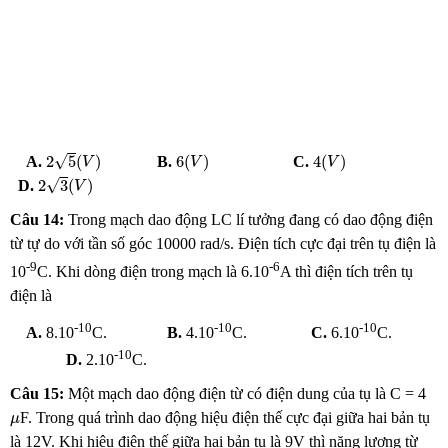
2
5
(
V
)
6
(
V
)
4
(
V
)
√
2
5
(
)
6
(
)
4
(
)
A.
B.
C.
V
V
V
2
3
(
V
)
√
2
3
(
)
D.
V
Câu 14:
Trong mạch dao động LC lí tưởng đang có dao động điện
từ tự do với tần số góc 10000 rad/s. Điện tích cực đại trên tụ điện là
-9
-6
10
C. Khi dòng điện trong mạch là 6.10
A thì điện tích trên tụ
điện là
-10
-10
-10
A.
8.10
C.
B.
4.10
C.
C.
6.10
C.
-10
D.
2.10
C.
Câu 15:
Một mạch dao động điện từ có điện dung của tụ là C = 4
μ
F. Trong quá trình dao động hiệu điện thế cực đại giữa hai bản tụ
μ
là 12V. Khi hiệu điện thế giữa hai bản tụ là 9V thì năng lượng từ