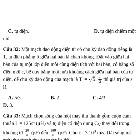
C.
tụ điện.
D.
tụ điện chiếm một
nửa.
Câu 32:
Một mạch dao động điện từ có chu kỳ dao động riêng là
T, tụ điện phẳng ở giữa hai bản là chân không. Đặt vào giữa hai
bản của tụ một lớp điện môi cùng diện tích với hai bản, có hằng số
điện môi ε, bề dày bằng một nửa khoảng cách giữa hai bản của tụ
5
.
T
2
T
√
5
.
điện, để chu kỳ dao động của mạch là T '=
thì giá trị của ε
2
là
A.
5/3.
B.
2.
C.
4/3.
D.
3.
Câu 33:
Mạch chọn sóng của một máy thu thanh gồm cuộn cảm
thuần L = 125/π (μH) và tụ điện có điện dung C
thay đổi trong
V
20
π
180
π
20
180
8
khoảng từ
(pF) đến
(pF). Cho c =3.10
m/s. Dải sóng mà
π
π