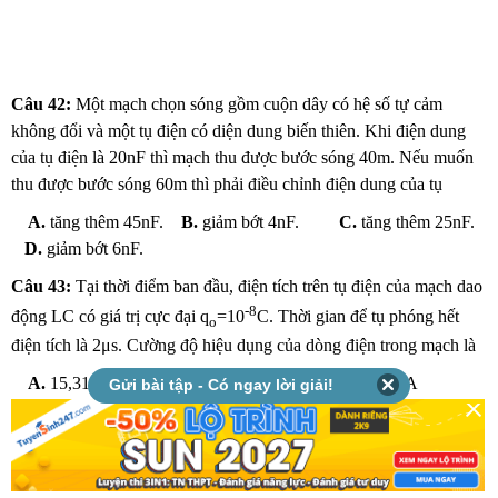
Câu 42:
Một mạch chọn sóng gồm cuộn dây có hệ số tự cảm
không đổi và một tụ điện có diện dung biến thiên. Khi điện dung
của tụ điện là 20nF thì mạch thu được bước sóng 40m. Nếu muốn
thu được bước sóng 60m thì phải điều chỉnh điện dung của tụ
A.
tăng thêm 45nF.
B.
giảm bớt 4nF.
C.
tăng thêm 25nF.
D.
giảm bớt 6nF.
Câu 43:
Tại thời điểm ban đầu, điện tích trên tụ điện của mạch dao
-8
động LC có giá trị cực đại q
=10
C. Thời gian để tụ phóng hết
o
điện tích là 2μs. Cường độ hiệu dụng của dòng điện trong mạch là
A.
15,31mA
B.
7,85A
C.
7,85mA
Gửi bài tập - Có ngay lời giải!
D.
5,55mA
........................................................................................