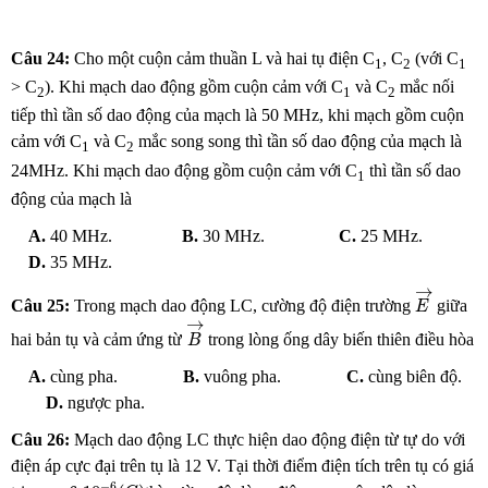
Câu 24:
Cho một cuộn cảm thuần L và hai tụ điện C­
, C
(với C­
1
2
1
> C
). Khi mạch dao động gồm cuộn cảm với C
và C
mắc nối
2
1
2
tiếp thì tần số dao động của mạch là 50 MHz, khi mạch gồm cuộn
cảm với C
và C
mắc song song thì tần số dao động của mạch là
1
2
24
MHz
. Khi mạch dao động gồm cuộn cảm với C
thì tần số dao
1
động của mạch là
A.
40 MHz.
B.
30 MHz.
C.
25 MHz.
D.
35 MHz.
E
→
→
Câu 25:
Trong mạch dao động LC, cường độ điện trường
giữa
E
B
→
→
hai bản tụ và cảm ứng từ
trong lòng ống dây biến thiên điều hòa
B
A.
cùng pha.
B.
vuông pha.
C.
cùng biên độ.
D.
ngược pha.
Câu 26:
Mạch dao động LC thực hiện dao động điện từ tự do với
điện áp cực đại trên tụ là 12 V. Tại thời điểm điện tích trên tụ có giá
q
0
=
6.10
−
6
(
C
)
−
6