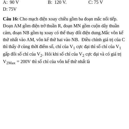
A: 90 V B: 120 V. C: 75 V
D: 75V
Câu 16
:
Cho mạch điện xoay chiều gồm ba đoạn mắc nối tiếp.
Đoạn AM gồm điện trở thuần R, đoạn MN gồm cuộn dây thuần
cảm, đoạn NB gồm tụ xoay có thể thay đổi điện dung.Mắc vôn kế
thứ nhất vào AM, vôn kế thứ hai vào NB. Điều chỉnh giá trị của C
thì thấy ở cùng thời điểm số, chỉ của V
cực đại thì số chỉ của V
1
1
gấp đôi số chỉ của V
. Hỏi khi số chỉ của V
cực đại và có giá trị
2
2
V
= 200V thì số chỉ của vôn kế thứ nhất là
2Max