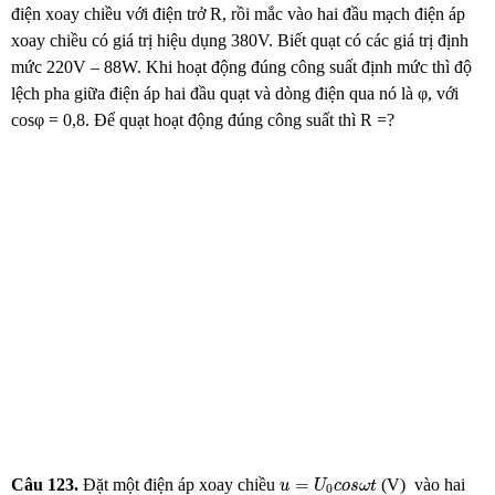
điện xoay chiều với điện trở R, rồi mắc vào hai đầu mạch điện áp
xoay chiều có giá trị hiệu dụng 380V. Biết quạt có các giá trị định
mức 220V – 88W. Khi hoạt động đúng công suất định mức thì độ
lệch pha giữa điện áp hai đầu quạt và dòng điện qua nó là φ, với
cosφ = 0,8. Để quạt hoạt động đúng công suất thì R =?
u
=
U
0
c
o
s
ω
t
=
Câu 123.
Đặt một điện áp xoay chiều
(V) vào hai
u
U
c
o
s
ω
t
0