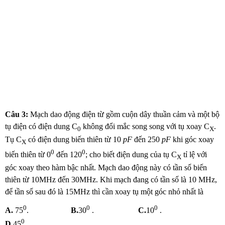
Câu 3
:
Mạch dao động điện từ gồm cuộn dây thuần cảm và một bộ
tụ điện có điện dung C
không đổi mắc song song với tụ xoay C
.
0
X
Tụ C
có điện dung biến thiên từ 10
pF
đến 250
pF
khi góc xoay
X
0
0
biến thiên từ 0
đến 120
; cho biết điện dung của tụ C
tỉ lệ với
X
góc xoay theo hàm bậc nhất. Mạch dao động này có tần số biến
thiên từ 10MHz đến 30MHz. Khi mạch đang có tần số là 10 MHz,
để tần số sau đó là 15MHz thì cần xoay tụ một góc nhỏ nhất là
0
0
0
A.
75
.
B.
30
.
C.
10
.
0
D.
45