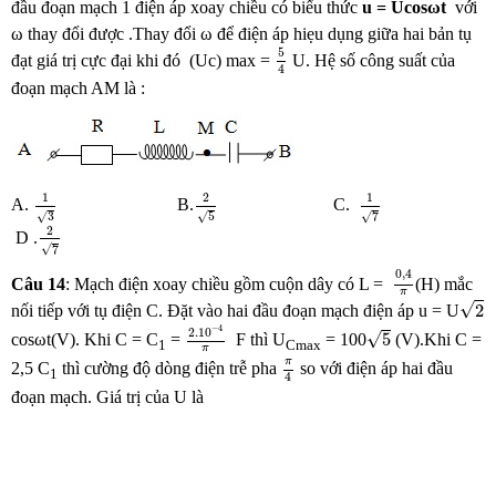
đầu đoạn mạch 1 điện áp xoay chiều có biểu thức
u = Ucosω
t
với
ω thay đổi được .Thay đổi ω để điện áp hiẹu dụng giữa hai bản tụ
5
4
5
đạt giá trị cực đại khi đó (Uc) max =
U. Hệ số công suất của
4
đoạn mạch AM là :
1
3
2
5
1
7
1
2
1
A.
B.
C.
√
√
√
7
3
5
2
7
2
D .
√
7
0
,
4
π
0
,
4
Câu 14
: Mạch điện xoay chiều gồm cuộn dây có L =
(H) mắc
π
2
√
2
nối tiếp với tụ điện C. Đặt vào hai đầu đoạn mạch điện áp u = U
2.10
−
4
π
5
−
4
2.10
√
5
cosωt(V). Khi C = C
=
F thì U
= 100
(V).Khi C =
1
Cmax
π
π
4
π
2,5 C
thì cường độ dòng điện trễ pha
so với điện áp hai đầu
1
4
đoạn mạch. Giá trị của U là