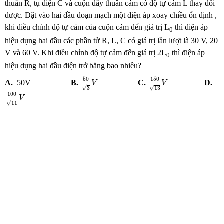
thuần R, tụ điện C và cuộn dây thuần cảm có độ tự cảm L thay đổi
được. Đặt vào hai đầu đoạn mạch một điện áp xoay chiều ổn định ,
khi điều chỉnh độ tự cảm của cuộn cảm đến giá trị L
thì điện áp
0
hiệu dụng hai đầu các phần tử R, L, C có giá trị lần lượt là 30 V, 20
V và 60 V. Khi điều chỉnh độ tự cảm đến giá trị 2L
thì điện áp
0
hiệu dụng hai đầu điện trở bằng bao nhiêu?
50
3
V
150
13
V
50
150
A.
50V
B.
C.
D.
V
V
√
√
3
13
100
11
V
100
V
√
11