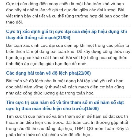
Cực trị của dòng điện xoay chiều là một bào toán khó và bạn
đọc hãy bị nhầm lẫn về giá trị cực đại giữa các đại lượng. Bài
viết trình bày chi tiết và cụ thể từng trường hợp để bạn đọc tiện
theo dõi.
Cực trị xác định giá trị cực đại của điện áp hiệu dụng khi
thay đổi thông số mạch(21/06)
Bài toán xác định cực đại của điện áp khi một trong các phần tử
biến thiên là một dạng bài toán khó. Để xây dựng công thức này
bạn đọc phải khảo sát hàm số.Bài viết hệ thống hóa công thức
tính điện áp cực đại giúp bạn đọc dễ nhớ.
Các dạng bài toán về độ lệch pha(21/06)
Bài toán về độ lệch pha là một dạng bài tập khó yêu cầu bạn
đọc phải nắm vững lý thuyết về cách mạch điện cơ bản cũng
như các công thức lượng giác trong toán học.
Tìm cực trị của hàm số và tìm tham số m để hàm số đạt
cực trị thỏa mãn điều kiện cho trước(15/08)
Tìm cực trị của hàm số và tìm tham số m để hàm số đạt cực trị
thỏa mãn điều kiện cho trước. Bài toán cực trị thường gặp nhất
trong các đề thi cao đẳng, đại học, THPT QG môn Toán. Đây là
phần kiến thức có rất nhiều vấn đề cần học.