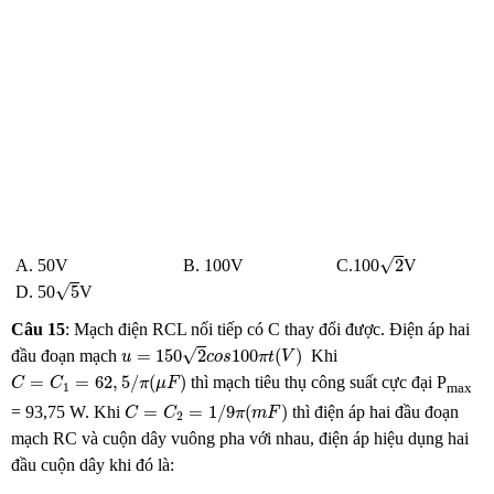
2
√
2
A. 50V B. 100V C.100
V
5
√
5
D. 50
V
Câu 15
:
Mạch điện RCL nối tiếp có C thay đổi được. Điện áp hai
u
=
150
2
c
o
s
100
π
t
(
V
)
√
=
150
2
100
(
)
đầu đoạn mạch
Khi
u
c
o
s
π
t
V
C
=
C
1
=
62
,
5
/
π
(
μ
F
)
=
=
62
,
5
/
(
)
thì mạch tiêu thụ công suất cực đại P
C
C
π
μ
F
max
1
C
=
C
2
=
1
/
9
π
(
m
F
)
=
=
1
/
9
(
)
= 93,75 W. Khi
thì điện áp hai đầu đoạn
C
C
π
m
F
2
mạch RC và cuộn dây vuông pha với nhau, điện áp hiệu dụng hai
đầu cuộn dây khi đó là: