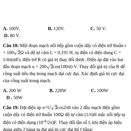
A.
100V.
B.
120V.
C.
50 V.
D.
80 V.
Câu
18
:
Một đoạn mạch nối tiếp gồm cuộn dây có điện trở thuần r
2
√
2
= 100
Ω và độ tự cảm L = 0,191 H, tụ điện có điện dung C =
1/4π(mF), điện trở R có giá trị thay đổi được. Điện áp đặt vào hai
2
√
2
đầu đoạn mạch u = 200
cos(100πt) V. Thay đổi giá trị của R để
công suất tiêu thụ trong mạch đạt cực đại. Xác định giá trị cực đại
của công suất trong mạch.
A.
200 W
B.
228W
C.
100W
D
.
50W
2
√
2
Câu 19:
Đặt điện áp u=U
cos2πft vào 2 đầu mạch điện gồm
cuộn dây có điện trở thuần 100Ω độ tự cảm (1/π)H mắc nối tiếp tụ
-4
điện có điện dụng (10
/2π)F. Thay đổi tần số f, khi điện áp hiệu
dụng giữa 2 bảng tụ đạt giá trị cực đại thì f bằng: