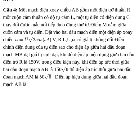
Câu 4:
Một mạch điện xoay chiều AB gồm một điện trở thuần R,
một cuộn cảm thuần có độ tự cảm L, một tụ điện có điện dung C
thay đổi được mắc nối tiếp theo đúng thứ tự.Điểm M nằm giữa
cuộn cảm và tụ điện. Đặt vào hai đầu mạch điện một điện áp xoay
u
=
U
2
c
o
s
(
ω
t
)
√
=
2
(
)
chiều
V, R,L,U,ω có giá tị không đổi.Điều
u
U
c
o
s
ω
t
chỉnh điện dung của tụ điện sao cho điện áp giữa hai đầu đoạn
mạch MB đạt giá trị cực đại, khi đó điện áp hiệu dụng giữa hai đầu
điện trở R là 150V, trong điều kiện này, khi điện áp tức thời giữa
150
6
√
150
6
hai đầu đoạn mạch AB là
thì điện áp tức thời giữa hai đầu
50
6
√
50
6
đoạn mạch AM là
. Điện áp hiệu dụng giữa hai đầu đoạn
mạch AB là: