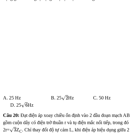
2
√
2
A. 25 Hz B. 25
Hz C. 50 Hz
6
√
6
D. 25
Hz
Câu 20:
Đạt điện áp xoay chiều ổn định vào 2 đầu đoạn mạch AB
gồm cuộn dây có điện trở thuần r và tụ điện mắc nối tiếp, trong đó
3
√
3
2r=
Z
. Chỉ thay đổi độ tự cảm L, khi điện áp hiệu dụng giữa 2
C