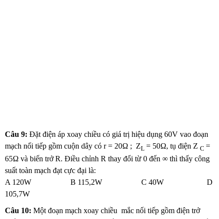
Câu 9:
Đặt điện áp xoay chiều có giá trị hiệu dụng 60V vao đoạn
mạch nối tiếp gồm cuộn dây có r = 20Ω ; Z
= 50Ω, tụ điện Z
=
L
C
65Ω và biến trở R. Điều chỉnh R thay đổi từ 0 đến ∞ thì thấy công
suất toàn mạch đạt cực đại là:
A 120W B 115,2W C 40W D
105,7W
Câu
10
:
Một đoạn mạch xoay chiều mắc nối tiếp gồm điện trở