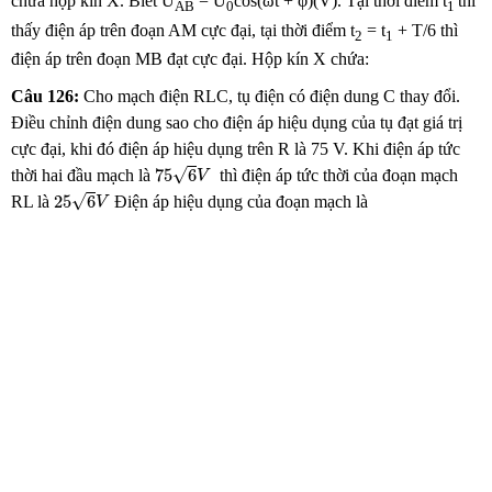
chứa hộp kín X. Biết U
= U
cos(ωt + φ)(V). Tại thời điểm t
thì
AB
0
1
thấy điện áp trên đoạn AM cực đại, tại thời điểm t
= t
+ T/6 thì
2
1
điện áp trên đoạn MB đạt cực đại. Hộp kín X chứa:
Câu 126:
Cho mạch điện RLC, tụ điện có điện dung C thay đổi.
Điều chỉnh điện dung sao cho điện áp hiệu dụng của tụ đạt giá trị
cực đại, khi đó điện áp hiệu dụng trên R là 75 V. Khi điện áp tức
75
6
V
√
75
6
thời hai đầu mạch là
thì điện áp tức thời của đoạn mạch
V
25
6
V
√
25
6
RL là
Điện áp hiệu dụng của đoạn mạch là
V