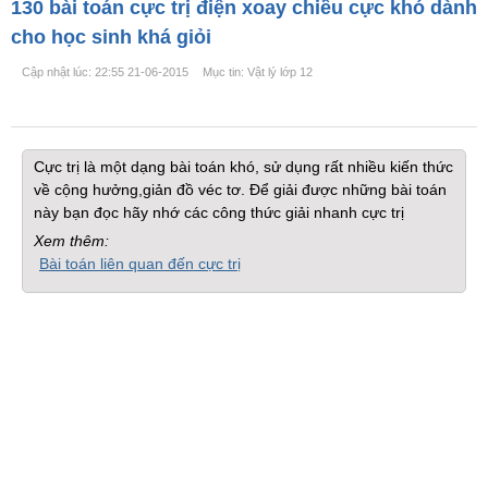
130 bài toán cực trị điện xoay chiều cực khó dành
cho học sinh khá giỏi
Cập nhật lúc: 22:55 21-06-2015
Mục tin: Vật lý lớp 12
Cực trị là một dạng bài toán khó, sử dụng rất nhiều kiến thức
về cộng hưởng,giản đồ véc tơ. Để giải được những bài toán
này bạn đọc hãy nhớ các công thức giải nhanh cực trị
Xem thêm:
Bài toán liên quan đến cực trị