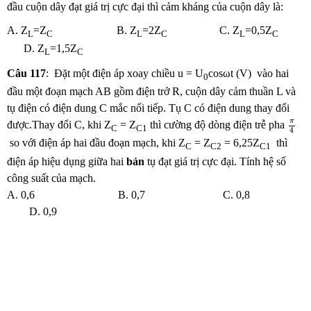
đầu cuộn dây đạt giá trị cực đại thì cảm kháng của cuộn dây là:
A. Z
=Z
B. Z
=2Z
C. Z
=0,5Z
L
C
L
C
L
C
D. Z
=1,5Z
L
C
Câu 117
: Đặt một điện áp xoay chiều u = U
cosωt (V) vào hai
0
đầu một đoạn mạch AB gồm điện trở R, cuộn dây cảm thuần L và
tụ điện có điện dung C mắc nối tiếp. Tụ C có điện dung thay đổi
π
4
π
được.Thay đổi C, khi Z
= Z
thì cường độ dòng điện trễ pha
C
C1
4
so với điện áp hai đầu đoạn mạch, khi Z
= Z
= 6,25Z
thì
C
C2
C1
điện áp hiệu dụng giữa hai
bản
tụ đạt giá trị cực đại. Tính hệ số
công suất của mạch.
A. 0,6 B. 0,7 C. 0,8
D. 0,9