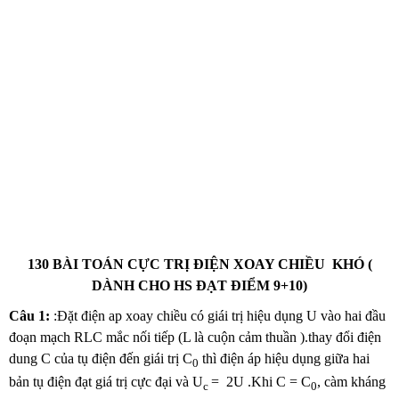
130 BÀI TOÁN CỰC TRỊ ĐIỆN XOAY CHIỀU KHÓ (
DÀNH CHO HS ĐẠT ĐIỂM 9+10)
Câu 1:
:Đặt điện ap xoay chiều có giái trị hiệu dụng U vào hai đầu
đoạn mạch RLC mắc nối tiếp (L là cuộn cảm thuần ).thay đổi điện
dung C của tụ điện đến giái trị C
thì điện áp hiệu dụng giữa hai
0
bản tụ điện đạt giá trị cực đại và U
= 2U .Khi C = C
, càm kháng
c
0