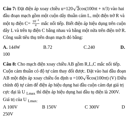
2
√
2
Câu 7
:
Đặt điện áp xoay chiều u=120
cos(100πt + π/3) vào hai
đầu đoạn mạch gồm một cuộn dây thuần cảm L, một điện trở R và
10
−
4
π
−
4
10
một tụ điện C=
mắc nối tiếp. Biết điện áp hiệu dụng trên cuộn
π
dây L và trên tụ điện C bằng nhau và bằng một nửa trên điện trở R.
Công suất tiêu thụ trên đoạn mạch đó bằng:
A.
144W B.72 C.240
D.
100
Câu 8:
Cho mạch điện xoay chiều AB gồm R,L,C mắc nối tiếp.
Cuộn cảm thuần có độ tự cảm thay đổi được. Đặt vào hai đầu đoạn
6
√
6
AB một điện áp xoay chiều ổn định u =100
cos(100πt) (V) Điều
chỉnh độ tự cảm để điện áp hiệu dụng hai đầu cuộn cảm đạt giá trị
cực đại là U
thì điện áp hiệu dụng hai đầu tụ điện là 200V.
Lmax
Giá trị của U
Lmax:
A 100V B 150V C 300V D
250V