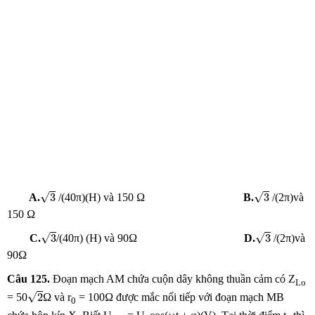
3
3
√
√
3
3
A.
/(40π)(H) và 150 Ω
B.
/(2π)và
150 Ω
3
3
√
√
3
3
C.
/(40π) (H) và 90Ω
D.
/(2π)và
90Ω
Câu 125
.
Đoạn mạch AM chứa cuộn dây không thuần cảm có Z
Lo
2
√
2
= 50
Ω và r
= 100Ω được mắc nối tiếp với đoạn mạch MB
0