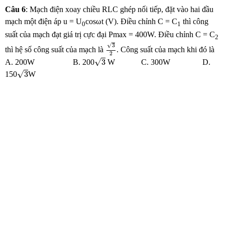
Câu 6
: Mạch điện xoay chiều RLC ghép nối tiếp, đặt vào hai đầu
mạch một điện áp u = U
cosωt (V). Điều chỉnh C = C
thì công
0
1
suất của mạch đạt giá trị cực đại Pmax = 400W. Điều chỉnh C = C
2
3
2
√
3
thì hệ số công suất của mạch là
. Công suất của mạch khi đó là
2
3
√
3
A. 200W B. 200
W C. 300W D.
3
√
3
150
W