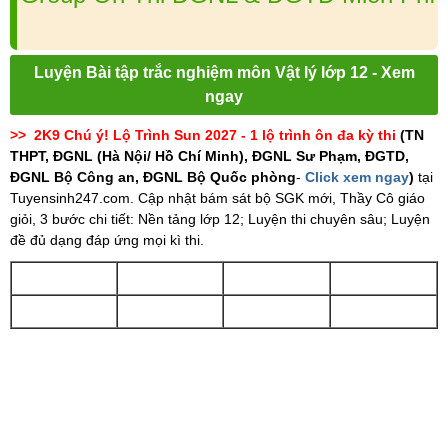
Luyện Bài tập trắc nghiệm môn Vật lý lớp 12 - Xem
ngay
>> 2K9 Chú ý! Lộ Trình Sun 2027 - 1 lộ trình ôn đa kỳ thi
(TN
THPT, ĐGNL (Hà Nội/ Hồ Chí Minh), ĐGNL Sư Phạm, ĐGTD,
ĐGNL Bộ Công an, ĐGNL Bộ Quốc phòng
-
Click xem ngay
)
tại
Tuyensinh247.com.
Cập nhật bám sát bộ SGK mới, Thầy Cô giáo
giỏi, 3 bước chi tiết: Nền tảng lớp 12; Luyện thi chuyên sâu; Luyện
đề đủ dạng đáp ứng mọi kì thi.