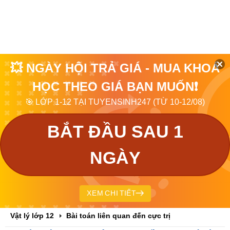
💥 NGÀY HỘI TRẢ GIÁ - MUA KHOÁ
HỌC THEO GIÁ BẠN MUỐN❗
🎯 LỚP 1-12 TẠI TUYENSINH247 (TỪ 10-12/08)
BẮT ĐẦU SAU 1
NGÀY
XEM CHI TIẾT
Vật lý lớp 12
Bài toán liên quan đến cực trị