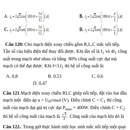
Câu 120:
Cho mạch điện xoay chiều gồm R,L,C mắc nối tiếp.
Tần số của hiệu điện thế thay đổi được. Khi tần số là f
và 4f
công
1
1
suất trong mạch như nhau và bằng 80% công suất cực đại mà
mạch có thể đạt được. Khi f=3.f
thì hệ số công suất là:
1
A. 0,8 B. 0,53 C. 0,6
D. 0,47
Câu 121
.Mạch điện xoay chiều RLC ghép nối tiếp, đặt vào hai đầu
mạch một điện áp u = U
cosωt (V). Điều chỉnh C = C
thì công
0
1
suất của mạch đạt giá trị cực đại P
= 400W. Điều chỉnh C = C
max
2
3
2
√
3
thì hệ số công suất của mạch là
. Công suất của mạch khi đó là
2
Câu 122.
. Trong giờ thực hành một học sinh mắc nối tiếp một quạt