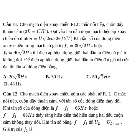
Câu 11
:
Cho mạch điện xoay chiều RLC mắc nối tiếp, cuộn dây
2
L
=
C
R
2
2
2
=
thuần cảm (
). Đặt vào hai đầu đoạn mạch điện áp xoay
L
C
R
u
=
U
2
c
o
s
2
π
f
t
(
V
)
√
=
2
2
(
)
chiều ổn định
Khi tần số của dòng điện
u
U
c
o
s
π
f
t
V
f
1
=
30
2
H
z
√
=
30
2
xoay chiều trong mạch có giá trị
hoặc
f
H
z
1
f
2
=
40
2
H
z
√
=
40
2
thì điện áp hiệu dụng giữa hai đầu tụ điện có giá trị
f
H
z
2
không đổi. Để điện áp hiệu dụng giữa hai đầu tụ điện đạt giá trị cực
đại thì tần số dòng điện bằng
50
2
H
z
20
6
H
z
√
√
20
6
50
2
A.
B.
50 Hz.
C.
H
z
H
z
D.
48 Hz.
Câu 12
: Cho mạch điện xoay chiều gồm các phần tử R, L, C mắc
nối tiếp, cuộn dây thuần cảm, với tần số của dòng điện thay đổi.
f
=
f
1
=
66
H
z
=
=
66
Khi tần số của dòng điện là
hoặc
f
f
H
z
1
f
=
f
2
=
88
H
z
=
=
88
thấy rằng hiệu điện thế hiệu dụng hai đầu cuộn
f
f
H
z
2
f
=
f
3
U
L
=
U
L
m
a
x
=
=
cảm không thay đổi. Khi tần số bằng
thì
.
f
f
U
U
3
L
L
m
a
x
f
3
Giá trị của
là:
f
3