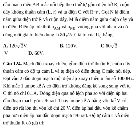
đầu mạch điện AB mắc nối tiếp theo thứ tự gồm điện trở R, cuộn
dây không thuần cảm (L, r) và tụ điện C với R=r . Gọi N là điểm
nằm giữa điện trở R và cuộn dây, M là điểm nằm giữa cuộn dây và
tụ điện. Điện áp tức thời u
và u
vuông pha với nhau và có
AM
NB
30
5
√
30
5
cùng một giá trị hiệu dụng là
. Giá trị của U
bằng:
0
2
2
√
√
2
2
A.
120
V.
B.
120V.
C.
60
V.
D.
60V.
Câu 124.
Mạch điện xoay chiều, gồm điện trở thuần R, cuộn dây
thuần cảm có độ tự cảm L và tụ điện có điện dung C mắc nối tiếp.
Đặt vào 2 đầu đoạn mạch một điện áp xoay chiều u tần số 1000Hz.
Khi mắc 1 ampe kế A có điện trở không đáng kể song song với tụ
C thì nó chỉ 0,1A. Dòng điện qua nó lệch pha so với điện áp hai
đầu đoạn mạch góc π/6 rad. Thay ampe kế A bằng vôn kế V có
điện trở rất lớn thì vôn kế chỉ 20 V, điện áp hai đầu vôn kế chậm
pha hơn điện áp hai đầu đoạn mạch π/6 rad. Độ tự cảm L và điện
trở thuần R có giá trị: