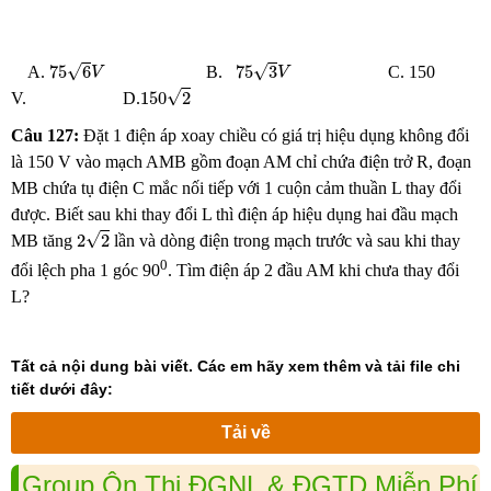
75
6
V
75
3
V
√
√
75
6
75
3
A.
B.
C. 150
V
V
150
2
√
150
2
V. D.
Câu 127:
Đặt 1 điện áp xoay chiều có giá trị hiệu dụng không đổi
là 150 V vào mạch AMB gồm đoạn AM chỉ chứa điện trở R, đoạn
MB chứa tụ điện C mắc nối tiếp với 1 cuộn cảm thuần L thay đổi
được. Biết sau khi thay đổi L thì điện áp hiệu dụng hai đầu mạch
2
2
√
2
2
MB tăng
lần và dòng điện trong mạch trước và sau khi thay
0
đổi lệch pha 1 góc 90
. Tìm điện áp 2 đầu AM khi chưa thay đổi
L?
Tất cả nội dung bài viết. Các em hãy xem thêm và tải file chi
tiết dưới đây:
Tải về
Group Ôn Thi ĐGNL & ĐGTD Miễn Phí