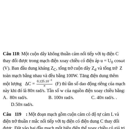
Câu 118
: Một cuộn dây không thuần cảm nối tiếp với tụ điện C
thay đổi được trong mạch điện xoay chiều có điện áp u = U
cosωt
0
(V). Ban đầu dung kháng Z
, tổng trở cuộn dây Z
và tổng trở Z
C
d
toàn mạch bằng nhau và đều bằng 100W. Tăng điện dung thêm
0
,
125.10
−
3
π
−
3
0
,
125.10
một lượng ∆C =
(F) thì tần số dao động riêng của mạch
π
này khi đó là 80π rad/s. Tần số w của nguồn điện xoay chiều bằng:
A. 80π rad/s. B. 100π rad/s. C. 40π rad/s. .
D.50π rad/s.
C
â
u
119
:
Một đoạn mạch gồm cuộn cảm có độ tự cảm L và
điện trở thuần r mắc nối tiếp với tụ điện có điện dung C thay đổi
được. Đặt vào hai đầu mạch một hiệu điện thế xoay chiều có giá trị