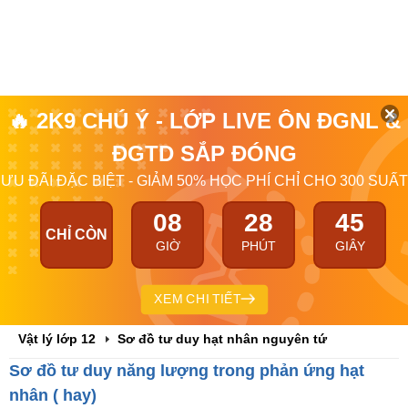
🔥 2K9 CHÚ Ý - LỚP LIVE ÔN ĐGNL &
ĐGTD SẮP ĐÓNG
ƯU ĐÃI ĐẶC BIỆT - GIẢM 50% HỌC PHÍ CHỈ CHO 300 SUẤT
08
28
45
CHỈ CÒN
GIỜ
PHÚT
GIÂY
XEM CHI TIẾT
Vật lý lớp 12
Sơ đồ tư duy hạt nhân nguyên tứ
Sơ đồ tư duy năng lượng trong phản ứng hạt
nhân ( hay)