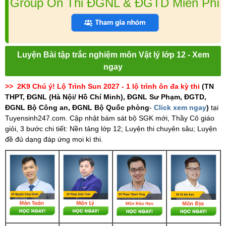
Group Ôn Thi ĐGNL & ĐGTD Miễn Phí
Luyện Bài tập trắc nghiệm môn Vật lý lớp 12 - Xem
ngay
>> 2K9 Chú ý! Lộ Trình Sun 2027 - 1 lộ trình ôn đa kỳ thi
(TN
THPT, ĐGNL (Hà Nội/ Hồ Chí Minh), ĐGNL Sư Phạm, ĐGTD,
ĐGNL Bộ Công an, ĐGNL Bộ Quốc phòng
-
Click xem ngay
)
tại
Tuyensinh247.com.
Cập nhật bám sát bộ SGK mới, Thầy Cô giáo
giỏi, 3 bước chi tiết: Nền tảng lớp 12; Luyện thi chuyên sâu; Luyện
đề đủ dạng đáp ứng mọi kì thi.