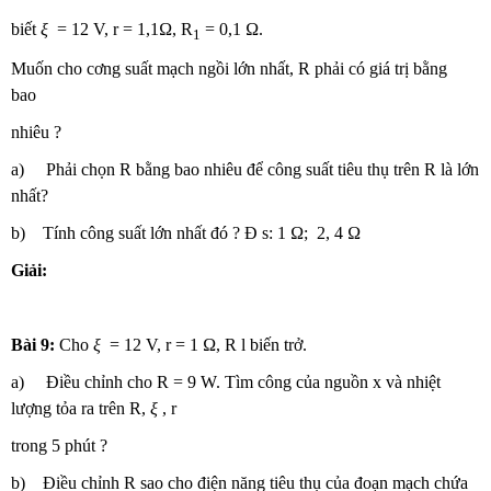
biết
ξ
= 12 V, r = 1,1Ω, R
= 0,1 Ω.
1
Muốn cho cơng suất mạch ngồi lớn nhất, R phải có giá trị bằng
bao
nhiêu ?
a) Phải chọn R bằng bao nhiêu để công suất tiêu thụ trên R là lớn
nhất?
b) Tính công suất lớn nhất đó ? Đ s: 1 Ω; 2, 4 Ω
Giải:
Bài 9:
Cho
ξ
= 12 V, r = 1 Ω, R l biến trở.
a) Điều chỉnh cho R = 9 W. Tìm công của nguồn x và nhiệt
lượng tỏa ra trên R,
ξ
, r
trong 5 phút ?
b) Điều chỉnh R sao cho điện năng tiêu thụ của đoạn mạch chứa