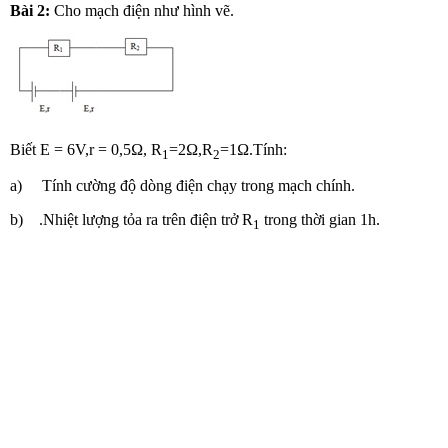
Bài 2:
Cho mạch điện như hình vẽ.
Biết E = 6V,r = 0,5Ω, R
=2Ω,R
=1Ω.Tính:
1
2
a) Tính cường độ dòng điện chạy trong mạch chính.
b) .Nhiệt lượng tỏa ra trên điện trở R
trong thời gian 1h.
1