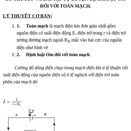
ĐỐI VỚI TOÀN MẠCH.
LÝ THUYẾT CƠ BẢN:
1.
Toàn mạch
là mạch điện kín đơn giản nhất gồm
nguồn điện có suất điện động E, điện trở trong r và điện trở
tương đương mạch ngoài R
mắc vào hai cực của nguồn
N
điện như hình vẽ
2.
Định luật Om đối với toàn mạch
Cường độ dòng điện chạy trong mạch điện kín tỉ lệ thuận với
suất điện động của nguồn điện và tỉ lệ nghịch với điện trở toàn
phần của mạch đó
I
=
ξ
r
+
R
n
ξ
=
I
+
r
R
n