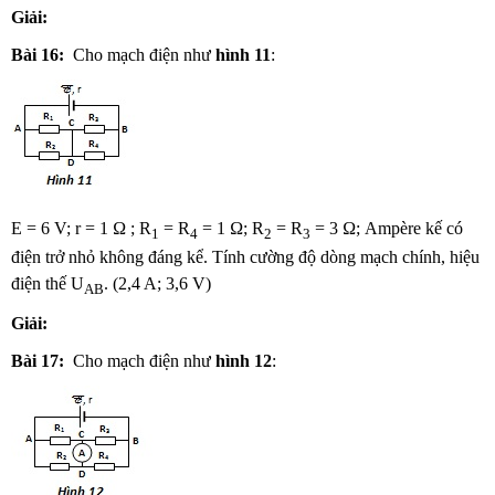
Giải:
Bài 16:
Cho mạch điện như
hình 11
:
E = 6 V; r = 1 Ω ; R
= R
= 1 Ω; R
= R
= 3 Ω; Ampère kế có
1
4
2
3
điện trở nhỏ không đáng kể. Tính cường độ dòng mạch chính, hiệu
điện thế U
. (2,4 A; 3,6 V)
AB
Giải:
Bài 17:
Cho mạch điện như
hình 12
: