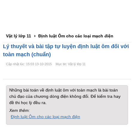
Vật lý lớp 11
Định luật Ôm cho các loại mạch điện
Lý thuyết và bài tập tự luyện định luật ôm đối với
toàn mạch (chuẩn)
Cập nhật lúc: 15:03 13-10-2015
Mục tin: Vật lý lớp 11
Những bài toán về định luật ôm với toàn mạch là bài toán
chủ đạo của chương dòng điện không đổi. Để kiểm tra hay
đề thi học lỳ đều ra.
Xem thêm:
Định luật Ôm cho các loại mạch điện