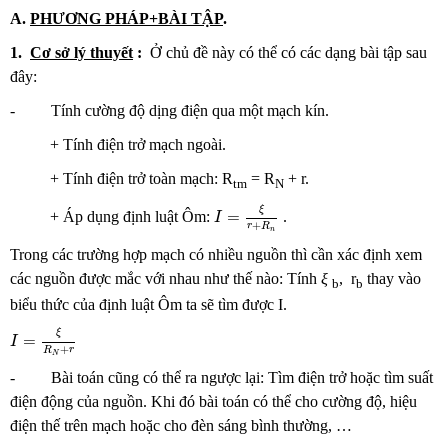
A.
PHƯƠNG PHÁP+BÀI TẬP
.
1.
Cơ sở lý thuyết
:
Ở chủ đề này có thể có các dạng bài tập sau
đây:
- Tính cường độ dịng điện qua một mạch kín.
+ Tính điện trở mạch ngoài.
+ Tính điện trở toàn mạch: R
= R
+ r.
tm
N
I
=
ξ
r
+
R
n
ξ
=
+ Áp dụng định luật Ôm:
.
I
+
r
R
n
Trong các trường hợp mạch có nhiều nguồn thì cần xác định xem
các nguồn được mắc với nhau như thế nào: Tính
ξ
, r
thay vào
b
b
biểu thức của định luật Ôm ta sẽ tìm được I.
I
=
ξ
R
N
+
r
ξ
=
I
+
R
r
N
- Bài toán cũng có thể ra ngược lại: Tìm điện trở hoặc tìm suất
điện động của nguồn. Khi đó bài toán có thể cho cường độ, hiệu
điện thế trên mạch hoặc cho đèn sáng bình thường, …