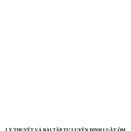
LÝ THUYẾT VÀ BÀI TẬP TỰ LUYỆN ĐỊNH LUẬT ÔM