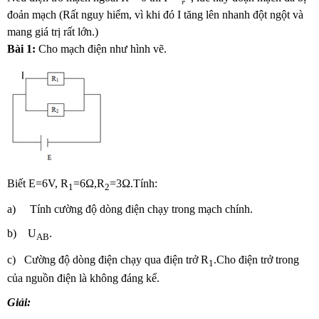
r
đoản mạch (Rất nguy hiểm, vì khi đó I tăng lên nhanh đột ngột và
mang giá trị rất lớn.)
Bài 1:
Cho mạch điện như hình vẽ.
Biết E=6V, R
=6Ω,R
=3Ω.Tính:
1
2
a) Tính cường độ dòng điện chạy trong mạch chính.
b) U
.
AB
c) Cường độ dòng điện chạy qua điện trở R
.Cho điện trở trong
1
của nguồn điện là không đáng kể.
Giải: