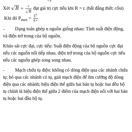
√
R
R
+
r
R
√
r
+
Xét
đạt giá trị cực tiểu khi R = r. (bất đẳng thức côsi)
R
√
R
ξ
2
4.
r
2
ξ
Khi đó P
=
max
4.
r
- Dạng toán ghép n nguồn giống nhau: Tính suất điện động,
và điện trở trong của bộ nguồn.
Khảo sát cực đại, cực tiểu: Suất điện động của bộ nguồn cực đại
nếu các nguồn nối tiếp nhau, điện trở trong của bộ nguồn cực tiểu
nếu các nguốn ghép song song nhau.
- Mạch chứa tụ điện: không có dòng điện qua các nhánh chứa
tụ; bỏ qua các nhánh có tụ, giải mạch điện để tìm cường độ dòng
điện qua các nhánh; hiệu điện thế giữa hai bản tụ hoặc hai đều bộ
tụ chính là hiệu điện thế giữa 2 điểm của mạch điện nối với hai bản
tụ hoặc hai đầu bộ tụ.