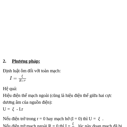
2.
Phương pháp:
Định luật ôm đối với toàn mạch:
I
=
ξ
R
+
r
ξ
=
I
+
R
r
Hệ quả:
Hiệu điện thế mạch ngoài (cũng là hiệu điện thế giữa hai cực
dương âm của nguồn điện):
U =
ξ
- I.r
Nếu điện trở trong r = 0 hay mạch hở (I = 0) thì U =
ξ
.
ξ
r
ξ
Nếu điện trở mạch ngoài R = 0 thì I =
, lúc này đoạn mạch đã bị