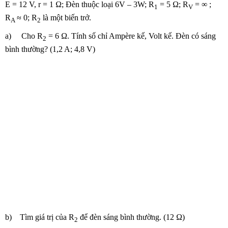
E = 12 V, r = 1 Ω; Đèn thuộc loại 6V – 3W; R
= 5 Ω; R
= ∞ ;
1
V
R
≈ 0; R
là một biến trở.
A
2
a) Cho R
= 6 Ω. Tính số chỉ Ampère kế, Volt kế. Đèn có sáng
2
bình thường? (1,2 A; 4,8 V)
b) Tìm giá trị của R
để đèn sáng bình thường. (12 Ω)
2