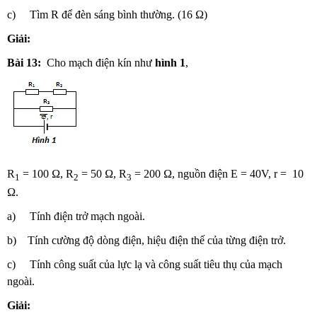
c) Tìm R để đèn sáng bình thường. (16 Ω)
Giải:
Bài 13:
Cho mạch điện kín như
hình 1
,
R
= 100 Ω, R
= 50 Ω, R
= 200 Ω, nguồn điện E = 40V, r = 10
1
2
3
Ω.
a) Tính điện trở mạch ngoài.
b) Tính cường độ dòng điện, hiệu điện thế của từng điện trở.
c) Tính công suất của lực lạ và công suất tiêu thụ của mạch
ngoài.
Giải: