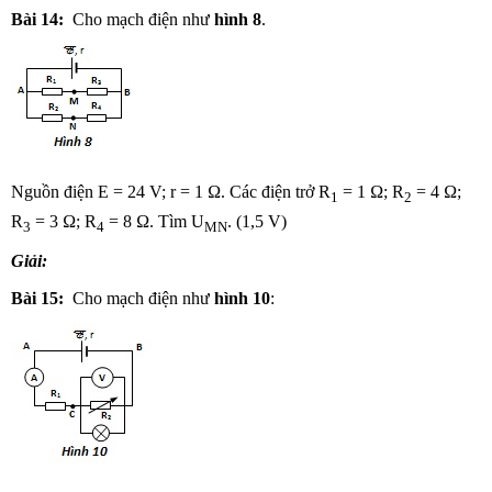
Bài 14:
Cho mạch điện như
hình 8
.
Nguồn điện E = 24 V; r = 1 Ω. Các điện trở R
= 1 Ω; R
= 4 Ω;
1
2
R
= 3 Ω; R
= 8 Ω. Tìm U
. (1,5 V)
3
4
MN
Giải:
Bài 15:
Cho mạch điện như
hình 10
: