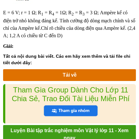
E = 6 V; r = 1 Ω; R
= R
= 1Ω; R
= R
= 3 Ω; Ampère kế có
1
4
2
3
điện trở nhỏ không đáng kể. Tính cường độ dòng mạch chính và số
chỉ của Ampère kế.Chỉ rõ chiều của dòng điện qua Ampère kế. (2,4
A; 1,2 A có chiều từ C đến D)
Giải:
Tất cả nội dung bài viết. Các em hãy xem thêm và tải file chi
tiết dưới đây:
Tải về
Tham Gia Group Dành Cho Lớp 11
Chia Sẻ, Trao Đổi Tài Liệu Miễn Phí
Luyện Bài tập trắc nghiệm môn Vật lý lớp 11 - Xem
ngay