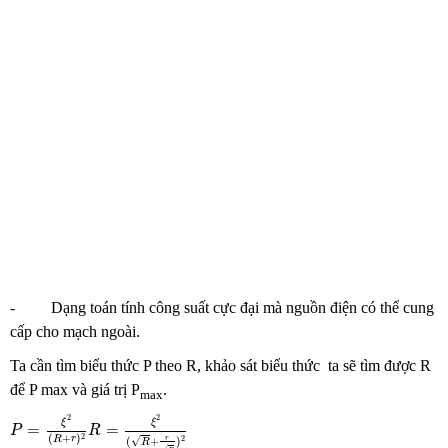
- Dạng toán tính công suất cực đại mà nguồn điện có thể cung
cấp cho mạch ngoài.
Ta cần tìm biểu thức P theo R, khảo sát biểu thức ta sẽ tìm được R
để P max và giá trị P
.
max
P
=
ξ
2
(
R
+
r
)
2
R
=
ξ
2
(
R
+
r
R
)
2
2
2
ξ
ξ
=
=
P
R
2
(
+
)
r
√
R
r
2
(
+
)
R