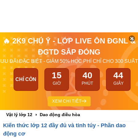
🔥 2K9 CHÚ Ý - LỚP LIVE ÔN ĐGNL &
ĐGTD SẮP ĐÓNG
ƯU ĐÃI ĐẶC BIỆT - GIẢM 50% HỌC PHÍ CHỈ CHO 300 SUẤT
15
40
42
CHỈ CÒN
GIỜ
PHÚT
GIÂY
XEM CHI TIẾT
Vật lý lớp 12
Dao động điều hòa
Kiến thức lớp 12 đầy đủ và tinh túy - Phần dao
động cơ