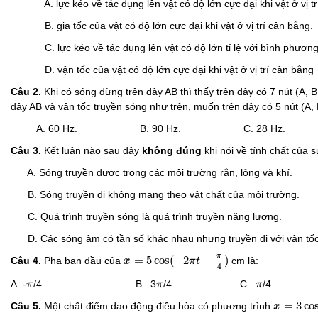
A. lực kéo về tác dụng lên vật có độ lớn cực đại khi vật ở vị tr
B. gia tốc của vật có độ lớn cực đại khi vật ở vị trí cân bằng.
C. lực kéo về tác dụng lên vật có độ lớn tỉ lệ với bình phương
D. vận tốc của vật có độ lớn cực đại khi vật ở vị trí cân bằng
Câu 2.
Khi có sóng dừng trên dây AB thì thấy trên dây có 7 nút (A, B 
dây AB và vận tốc truyền sóng như trên, muốn trên dây có 5 nút (A, B 
A. 60 Hz. B. 90 Hz. C. 28 Hz. D
Câu 3.
Kết luận nào sau đây
không đúng
khi nói về tính chất của 
A. Sóng truyền được trong các môi trường rắn, lỏng và khí.
B. Sóng truyền đi không mang theo vật chất của môi trường.
C. Quá trình truyền sóng là quá trình truyền năng lượng.
D. Các sóng âm có tần số khác nhau nhưng truyền đi với vận tốc
x
=
5
cos
(
−
2
π
t
−
π
4
)
π
=
5
cos
(
−
2
−
)
Câu 4.
Pha ban đầu của
cm là:
x
π
t
4
π
π
π
A. -
/4 B. 3
/4 C.
/4
π
π
π
x
=
3
cos
(
=
3
co
Câu
5.
Một chất điểm dao động điều hòa có phương trình
x