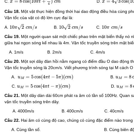
√
=
8
cos
(
10
+
)
=
4
3
cos
(
1
C.
D.
x
π
t
c
m
x
4
Câu 18.
Một vật thực hiện đồng thời hai dao động điều hòa cùng phư
Vận tốc của vật có độ lớn cực đại là:
10
π
2
c
m
/
s
10
2
c
m
/
s
10
π
c
m
/
s
√
√
10
2
/
10
2
/
10
/
A.
B.
C.
D.
π
c
m
s
c
m
s
π
c
m
s
Câu 19.
Một người quan sát một chiếc phao trên mặt biển thấy nó n
giữa hai ngọn sóng kế nhau là 4m. Vận tốc truyền sóng trên mặt biển
A. 1m/s B. 2m/s C. 4m/s D
Câu 20.
Một sợi dây đàn hồi nằm ngang có điểm đầu O dao động th
Vận tốc truyền sóng là 20cm/s. Viết phương trình sóng tại M cách 
u
M
=
5
cos
(
4
π
t
−
5
π
)
(
c
m
)
u
M
=
8
co
=
5
cos
(
4
−
5
)
(
)
=
8
A.
B.
u
π
t
π
c
m
u
M
M
u
M
=
5
cos
(
4
π
t
−
π
)
(
c
m
)
u
M
=
8
c
=
5
cos
(
4
−
)
(
)
=
8
C.
D.
u
π
t
π
c
m
u
M
M
Câu 21.
Một dây dàn dài 60cm phát ra âm có tần số 100Hz. Quan sát
vận tốc truyền sóng trên dây.
A. 4000m/s B. 400cm/s C. 40cm/s 
Câu 22.
Hai âm có cùng độ cao, chúng có cùng đặc điểm nào trong
A. Cùng tần số. B. Cùng biên độ