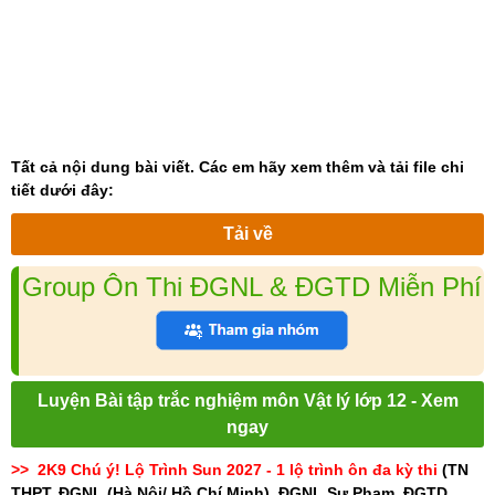
Tất cả nội dung bài viết. Các em hãy xem thêm và tải file chi
tiết dưới đây:
Tải về
Group Ôn Thi ĐGNL & ĐGTD Miễn Phí
Luyện Bài tập trắc nghiệm môn Vật lý lớp 12 - Xem
ngay
>> 2K9 Chú ý! Lộ Trình Sun 2027 - 1 lộ trình ôn đa kỳ thi
(TN
THPT, ĐGNL (Hà Nội/ Hồ Chí Minh), ĐGNL Sư Phạm, ĐGTD,