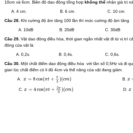
10cm và 6cm. Biên độ dao động tổng hợp
không thể
nhận giá trị n
A. 4 cm. B. 6 cm. C. 10 cm. D
Câu 28.
Khi cường độ âm tăng 100 lần thì mức cường độ âm tăng
A. 10dB B. 20dB C. 30dB D.
Câu 29.
Vật dao động điều hòa, thời gian ngắn nhất vật đi từ vị trí 
động của vật là:
A. 0,2s. B. 0,4s. C. 0,6s. D
Câu 30.
Một chất điểm dao động điều hòa với tần số 0,5Hz và đi q
gian lúc chất điểm có li độ 4cm và thế năng của vật đang giảm.
x
=
8
cos
(
π
t
+
π
3
)
(
c
m
)
x
=
π
=
8
cos
(
+
)
(
)
A.
B.
x
π
t
c
m
x
3
x
=
4
cos
(
π
t
+
2
π
3
)
(
c
m
)
x
2
π
=
4
cos
(
+
)
(
)
C.
D.
x
π
t
c
m
x
3