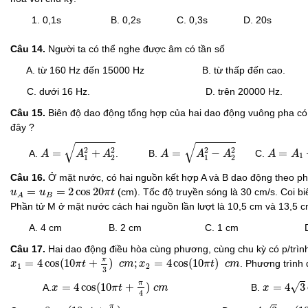
0,1s B. 0,2s C. 0,3s D. 20s
Câu 14.
Người ta có thể nghe được âm có tần số
A. từ 160 Hz đến 15000 Hz B. từ thấp đến cao.
C. dưới 16 Hz. D. trên 20000 Hz.
Câu 15.
Biên độ dao động tổng hợp của hai dao động vuông pha có b
đây ?
A
=
A
1
2
+
A
2
2
A
=
A
1
2
−
A
2
2
√
√
A
=
A
1
+
2
2
2
2
=
+
=
−
=
A.
. B.
C.
A
A
A
A
A
A
A
A
1
1
2
1
2
Câu 16.
Ở mặt nước, có hai nguồn kết hợp A và B dao động theo p
u
A
=
u
B
=
2
cos
20
π
t
=
=
2
cos
20
(cm). Tốc độ truyền sóng là 30 cm/s. Coi bi
u
u
π
t
B
A
Phần tử M ở mặt nước cách hai nguồn lần lượt là 10,5 cm và 13,5 c
A. 4 cm B. 2 cm C. 1 cm D. 0
Câu 17.
Hai dao động điều hòa cùng phương, cùng chu kỳ có p/trình 
x
1
=
4
cos
(
10
π
t
+
π
3
)
c
m
;
x
2
=
4
cos
(
10
π
t
)
c
m
π
=
4
cos
(
10
+
)
;
=
4
cos
(
10
)
. Phương trình 
x
π
t
c
m
x
π
t
c
m
1
2
3
x
=
4
3
cos
x
=
4
cos
(
10
π
t
+
π
4
)
c
m
π
√
=
4
cos
(
10
+
)
=
4
3
A.
B.
x
π
t
c
m
x
4
x
=
4
3
cos
(
10
π
t
x
=
8
cos
(
10
π
t
+
π
4
)
c
m
π