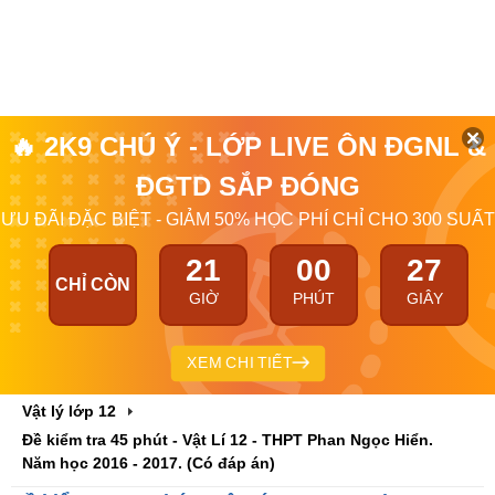
🔥 2K9 CHÚ Ý - LỚP LIVE ÔN ĐGNL &
ĐGTD SẮP ĐÓNG
ƯU ĐÃI ĐẶC BIỆT - GIẢM 50% HỌC PHÍ CHỈ CHO 300 SUẤT
21
00
26
CHỈ CÒN
GIỜ
PHÚT
GIÂY
XEM CHI TIẾT
Vật lý lớp 12
Đề kiểm tra 45 phút - Vật Lí 12 - THPT Phan Ngọc Hiển.
Năm học 2016 - 2017. (Có đáp án)