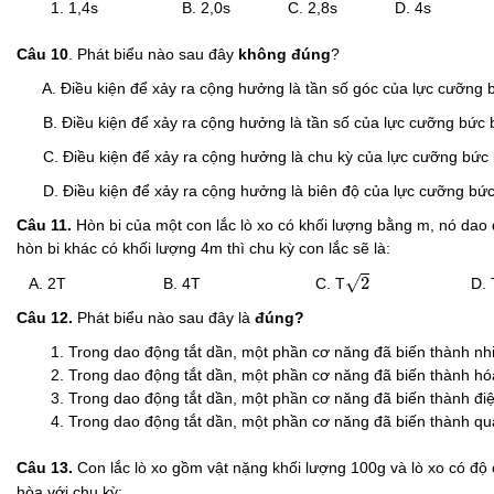
1,4s B. 2,0s C. 2,8s D. 4s
Câu
10
. Phát biểu nào sau đây
không đúng
?
A. Điều kiện để xảy ra cộng hưởng là tần số góc của lực cưỡng b
B. Điều kiện để xảy ra cộng hưởng là tần số của lực cưỡng bức b
C. Điều kiện để xảy ra cộng hưởng là chu kỳ của lực cưỡng bức 
D. Điều kiện để xảy ra cộng hưởng là biên độ của lực cưỡng bức 
Câu 11
.
Hòn bi của một con lắc lò xo có khối lượng bằng m, nó dao 
hòn bi khác có khối lượng 4m thì chu kỳ con lắc sẽ là:
2
√
2
A. 2T B. 4T C. T
D. T/
Câu 12.
Phát biểu nào sau đây là
đúng?
Trong dao động tắt dần, một phần cơ năng đã biến thành nhi
Trong dao động tắt dần, một phần cơ năng đã biến thành hó
Trong dao động tắt dần, một phần cơ năng đã biến thành đi
Trong dao động tắt dần, một phần cơ năng đã biến thành q
Câu 13.
Con lắc lò xo gồm vật nặng khối lượng 100g và lò xo có độ
hòa với chu kỳ: