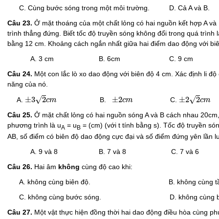
C. Cùng bước sóng trong một môi trường. D. Cả A và B.
Câu 23.
Ở mặt thoáng của một chất lỏng có hai nguồn kết hợp A v
trình thẳng đứng. Biết tốc độ truyền sóng không đổi trong quá trình
bằng 12 cm. Khoảng cách ngắn nhất giữa hai điểm dao động với biê
A. 3 cm B. 6cm C. 9 cm D.
Câu 24.
Một con lắc lò xo dao động với biên độ 4 cm. Xác định li độ
năng của nó.
±
3
2
c
m
±
2
2
c
m
±
2
c
m
√
√
±
3
2
±
2
±
2
2
A.
B.
C.
c
m
c
m
c
m
Câu 25.
Ở mặt chất lỏng có hai nguồn sóng A và B cách nhau 20cm
phương trình là u
= u
= (cm) (với t tính bằng s). Tốc độ truyền só
A
B
AB, số điểm có biên độ dao động cực đại và số điểm đứng yên lần l
A. 9 và 8 B. 7 và 8 C. 7 và 6 D.
Câu 26.
Hai âm
không
cùng độ cao khi:
A. không cùng biên độ. B. không cùng tần
C. không cùng bước sóng. D. không cùng biên độ
Câu 27.
Một vật thực hiện đồng thời hai dao động điều hòa cùng phư