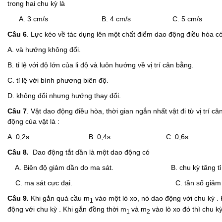
trong hai chu kỳ là
A. 3 cm/s B. 4 cm/s C. 5 cm/s D
Câu
6
. Lực kéo về tác dụng lên một chất điểm dao động điều hòa c
A. và hướng không đổi.
B. tỉ lệ với độ lớn của li độ và luôn hướng về vị trí cân bằng.
C. tỉ lệ với bình phương biên độ.
D. không đổi nhưng hướng thay đổi.
Câu
7
. Vật dao động điều hòa, thời gian ngắn nhất vật đi từ vị trí c
động của vật là :
A. 0,2s. B. 0,4s. C. 0,6s. D. 
Câu 8.
Dao động tắt dần là một dao động có
A. Biên độ giảm dần do ma sát. B. chu kỳ tăng tỉ lệ v
C. ma sát cực đại. C. tần số giảm dần th
Câu 9.
Khi gắn quả cầu m
vào một lò xo, nó dao động với chu kỳ .
1
động với chu kỳ . Khi gắn đồng thời m
và m
vào lò xo đó thì chu k
1
2