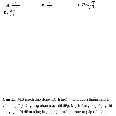
U
o
3
8
U
o
3
2
U
o
2
√
√
3
3
U
o
U
o
A.
B.
C.
U
o
2
2
8
2
U
o
3
2
U
o
D.
√
3
Câu 11:
Một mạch dao động LC lí tưởng gồm cuộn thuần cảm L
và hai tụ điện C giống nhau mắc nối tiếp. Mạch đang hoạt động thì
ngay tại thời điểm nặng lượng điện trường trong tụ gấp đôi năng