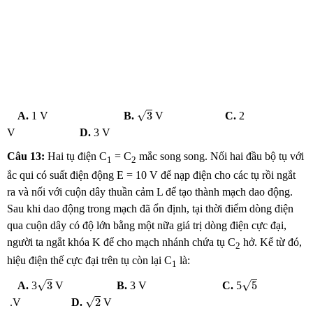
3
√
3
A.
1 V
B.
V
C.
2
V
D.
3 V
Câu 13:
Hai tụ điện C
= C
mắc song song. Nối hai đầu bộ tụ với
1
2
ắc qui có suất điện động E = 10 V để nạp điện cho các tụ rồi ngắt
ra và nối với cuộn dây thuần cảm L để tạo thành mạch dao động.
Sau khi dao động trong mạch đã ổn định, tại thời điểm dòng điện
qua cuộn dây có độ lớn bằng một nữa giá trị dòng điện cực đại,
người ta ngắt khóa K để cho mạch nhánh chứa tụ C
hở. Kể từ đó,
2
hiệu điện thế cực đại trên tụ còn lại C
là:
1
3
5
√
√
3
5
A.
3
V
B.
3 V
C.
5
2
√
2
.V
D.
V