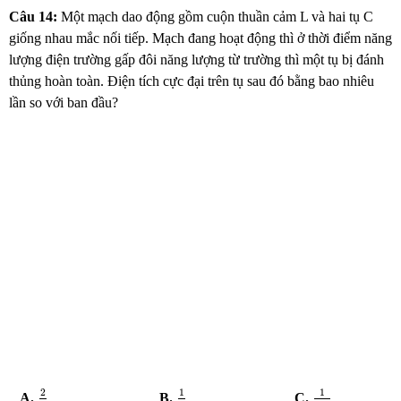
Câu 14:
Một mạch dao động gồm cuộn thuần cảm L và hai tụ C
giống nhau mắc nối tiếp. Mạch đang hoạt động thì ở thời điểm năng
lượng điện trường gấp đôi năng lượng từ trường thì một tụ bị đánh
thủng hoàn toàn. Điện tích cực đại trên tụ sau đó bằng bao nhiêu
lần so với ban đầu?
2
3
1
3
1
3
2
1
1
A.
B.
C.