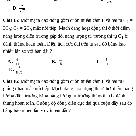
3
3
√
3
2
3
2
D.
√
3
Câu 15:
Một mạch dao động gồm cuộn thuần cảm L và hai tụ C
=
1
3C
; C
= 2C
mắc nối tiếp. Mạch đang hoạt động thì ở thời điểm
0
2
0
năng lượng điện trường gấp đôi năng lượng từ trường thì tụ C
bị
1
đánh thủng hoàn toàn. Điện tích cực đại trên tụ sau đó bằng bao
nhiêu lần so với ban đầu?
6
11
5
11
11
15
6
5
11
A .
B.
C.
11
11
15
4
5
3
4
D.
√
5
3
Câu 16:
Một mạch dao động gồm cuộn thuần cảm L và hai tụ C
giống nhau mắc nối tiếp. Mạch đang hoạt động thì ở thời điểm năng
lượng điện trường bằng năng lượng từ trường thì một tụ bị đánh
thủng hoàn toàn. Cường độ dòng điện cực đại qua cuộn dây sau đó
bằng bao nhiêu lần so với ban đầu?