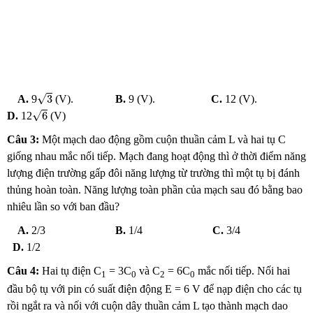
3
√
3
A.
9
(V).
B.
9 (V).
C.
12 (V).
6
√
6
D.
12
(V)
Câu 3:
Một mạch dao động gồm cuộn thuần cảm L và hai tụ C
giống nhau mắc nối tiếp. Mạch đang hoạt động thì ở thời điểm năng
lượng điện trường gấp đôi năng lượng từ trường thì một tụ bị đánh
thủng hoàn toàn. Năng lượng toàn phần của mạch sau đó bằng bao
nhiêu lần so với ban đầu?
A.
2/3
B.
1/4
C.
3/4
D.
1/2
Câu 4:
Hai tụ điện C
= 3C
và C
= 6C
mắc nối tiếp. Nối hai
1
0
2
0
đầu bộ tụ với pin có suất điện động E = 6 V để nạp điện cho các tụ
rồi ngắt ra và nối với cuộn dây thuần cảm L tạo thành mạch dao