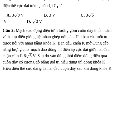
2
điện thế cực đại trên tụ còn lại C
là:
1
3
5
√
√
3
5
A.
3
V
B.
3 V
C.
3
2
√
2
V
D.
V
Câu 2:
Mạch dao động điện từ lí tưởng gồm cuộn dây thuần cảm
và hai tụ điện giống hệt nhau ghép nối tiếp. Hai bản của một tụ
được nối với nhau bằng khóa K. Ban đầu khóa K mở Cung cấp
năng lượng cho mạch dao động thì điện áp cực đại giữa hai đầu
6
√
6
cuộn cảm là 6
V. Sau đó vào đúng thời điểm dòng điện qua
cuộn dây có cường độ bằng giá trị hiệu dụng thì đóng khóa K.
Hiệu điện thế cực đại giũa hai đầu cuộn dây sau khi đóng khóa K