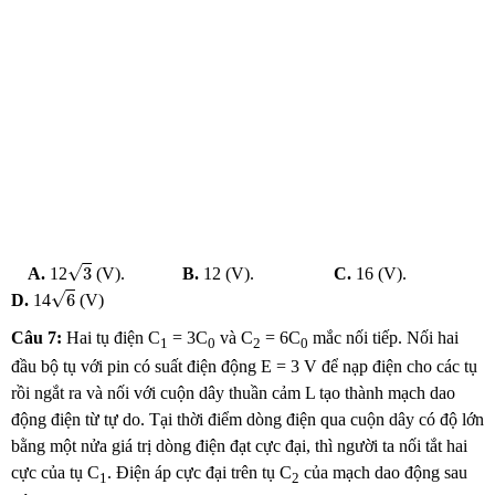
3
√
3
A.
12
(V).
B.
12 (V).
C.
16 (V).
6
√
6
D.
14
(V)
Câu 7:
Hai tụ điện C
= 3C
và C
= 6C
mắc nối tiếp. Nối hai
1
0
2
0
đầu bộ tụ với pin có suất điện động E = 3 V để nạp điện cho các tụ
rồi ngắt ra và nối với cuộn dây thuần cảm L tạo thành mạch dao
động điện từ tự do. Tại thời điểm dòng điện qua cuộn dây có độ lớn
bằng một nửa giá trị dòng điện đạt cực đại, thì người ta nối tắt hai
cực của tụ C
. Điện áp cực đại trên tụ C
của mạch dao động sau
1
2