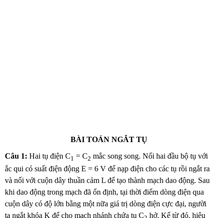
BÀI TOÁN NGẮT TỤ
Câu 1:
Hai tụ điện C
= C
mắc song song. Nối hai đầu bộ tụ với
1
2
ắc qui có suất điện động E = 6 V để nạp điện cho các tụ rồi ngắt ra
và nối với cuộn dây thuần cảm L để tạo thành mạch dao động. Sau
khi dao động trong mạch đã ổn định, tại thời điểm dòng điện qua
cuộn dây có độ lớn bằng một nữa giá trị dòng điện cực đại, người
ta ngắt khóa K để cho mạch nhánh chứa tụ C
hở. Kể từ đó, hiệu