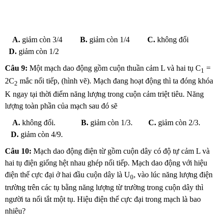
A.
giảm còn 3/4
B.
giảm còn 1/4
C.
không đổi
D.
giảm còn 1/2
Câu 9:
Một mạch dao động gồm cuộn thuần cảm L và hai tụ C
=
1
2C
mắc nối tiếp, (hình vẽ). Mạch đang hoạt động thì ta đóng khóa
2
K ngay tại thời điểm năng lượng trong cuộn cảm triệt tiêu. Năng
lượng toàn phần của mạch sau đó sẽ
A.
không đổi.
B.
giảm còn 1/3.
C.
giảm còn 2/3.
D.
giảm còn 4/9.
Câu 10:
Mạch dao động điện từ gồm cuộn dây có độ tự cảm L và
hai tụ điện giống hệt nhau ghép nối tiếp. Mạch dao động với hiệu
điện thế cực đại ở hai đầu cuộn dây là U
, vào lúc năng lượng điện
0
trường trên các tụ bằng năng lượng từ trường trong cuộn dây thì
người ta nối tắt một tụ. Hiệu điện thế cực đại trong mạch là bao
nhiêu?