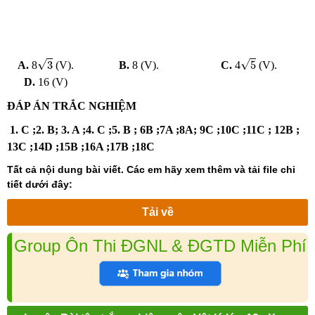
3
5
√
√
3
5
A.
8
(V).
B.
8 (V).
C.
4
(V).
D.
16 (V)
ĐÁP ÁN TRẮC NGHIỆM
1. C ;
2. B;
3. A ;
4. C ;
5. B ; 6B ;7A ;8A; 9C ;10C ;11C ; 12B ;
13C ;14D ;15B ;16A ;17B ;18C
Tất cả nội dung bài viết. Các em hãy xem thêm và tải file chi
tiết dưới đây:
Tải về
Group Ôn Thi ĐGNL & ĐGTD Miễn Phí