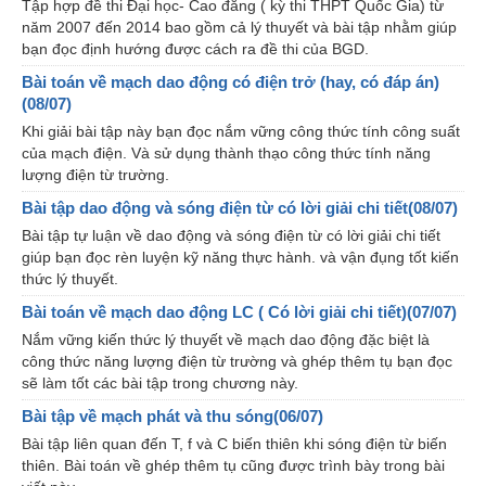
Tập hợp đề thi Đại học- Cao đẳng ( kỳ thi THPT Quốc Gia) từ
năm 2007 đến 2014 bao gồm cả lý thuyết và bài tập nhằm giúp
bạn đọc định hướng được cách ra đề thi của BGD.
Bài toán về mạch dao động có điện trở (hay, có đáp án)
(08/07)
Khi giải bài tập này bạn đọc nắm vững công thức tính công suất
của mạch điện. Và sử dụng thành thạo công thức tính năng
lượng điện từ trường.
Bài tập dao động và sóng điện từ có lời giải chi tiết(08/07)
Bài tập tự luận về dao động và sóng điện từ có lời giải chi tiết
giúp bạn đọc rèn luyện kỹ năng thực hành. và vận đụng tốt kiến
thức lý thuyết.
Bài toán về mạch dao động LC ( Có lời giải chi tiết)(07/07)
Nắm vững kiến thức lý thuyết về mạch dao động đặc biệt là
công thức năng lượng điện từ trường và ghép thêm tụ bạn đọc
sẽ làm tốt các bài tập trong chương này.
Bài tập về mạch phát và thu sóng(06/07)
Bài tập liên quan đến T, f và C biến thiên khi sóng điện từ biến
thiên. Bài toán về ghép thêm tụ cũng được trình bày trong bài