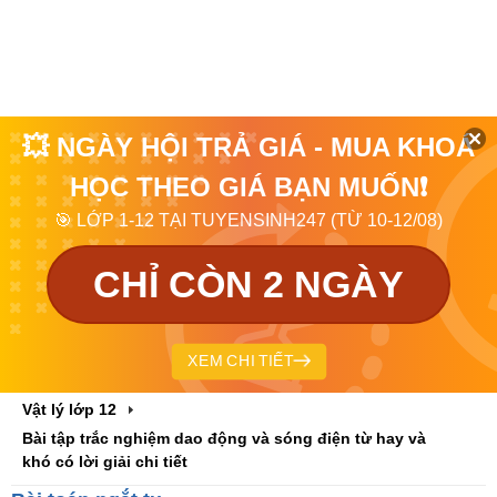
💥 NGÀY HỘI TRẢ GIÁ - MUA KHOÁ
HỌC THEO GIÁ BẠN MUỐN❗
🎯 LỚP 1-12 TẠI TUYENSINH247 (TỪ 10-12/08)
CHỈ CÒN 2 NGÀY
XEM CHI TIẾT
Vật lý lớp 12
Bài tập trắc nghiệm dao động và sóng điện từ hay và
khó có lời giải chi tiết