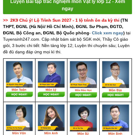
Luyện Bài tập trắc nghiệm môn Vật lý lớp 12 - Xem
ngay
>> 2K9 Chú ý! Lộ Trình Sun 2027 - 1 lộ trình ôn đa kỳ thi
(TN
THPT, ĐGNL (Hà Nội/ Hồ Chí Minh), ĐGNL Sư Phạm, ĐGTD,
ĐGNL Bộ Công an, ĐGNL Bộ Quốc phòng
-
Click xem ngay
)
tại
Tuyensinh247.com.
Cập nhật bám sát bộ SGK mới, Thầy Cô giáo
giỏi, 3 bước chi tiết: Nền tảng lớp 12; Luyện thi chuyên sâu; Luyện
đề đủ dạng đáp ứng mọi kì thi.