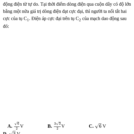
động điện từ tự do. Tại thời điểm dòng điện qua cuộn dây có độ lớn
bằng một nửa giá trị dòng điện đạt cực đại, thì người ta nối tắt hai
cực của tụ C
. Điện áp cực đại trên tụ C
của mạch dao động sau
1
2
đó:
6
2
3
3
2
6
√
√
6
3
3
√
6
A.
V
B.
V
C.
V
2
2
3
√
3
D.
V