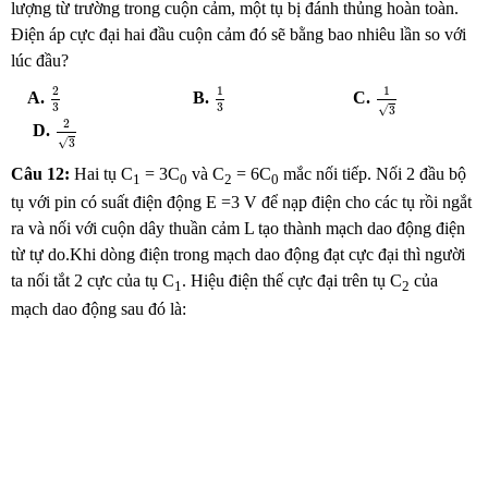
lượng từ trường trong cuộn cảm, một tụ bị đánh thủng hoàn toàn.
Điện áp cực đại hai đầu cuộn cảm đó sẽ bằng bao nhiêu lần so với
lúc đầu?
2
3
1
3
1
3
2
1
1
A.
B.
C.
3
3
√
3
2
3
2
D.
√
3
Câu 12:
Hai tụ C
= 3C
và C
= 6C
mắc nối tiếp. Nối 2 đầu bộ
1
0
2
0
tụ với pin có suất điện động E =3 V để nạp điện cho các tụ rồi ngắt
ra và nối với cuộn dây thuần cảm L tạo thành mạch dao động điện
từ tự do.Khi dòng điện trong mạch dao động đạt cực đại thì người
ta nối tắt 2 cực của tụ C
. Hiệu điện thế cực đại trên tụ C
của
1
2
mạch dao động sau đó là: