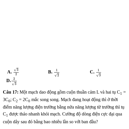
3
2
1
2
1
3
√
3
1
1
A.
B.
C.
2
√
√
3
2
2
3
2
D.
√
3
Câu 17:
Một mạch dao động gồm cuộn thuần cảm L và hai tụ C
=
1
3C
; C
= 2C
mắc song song. Mạch đang hoạt động thì ở thời
0
2
0
điểm năng lượng điện trường bằng nửa năng lượng từ trường thì tụ
C
được tháo nhanh khỏi mạch. Cường độ dòng điện cực đại qua
1
cuộn dây sau đó bằng bao nhiêu lần so với ban đầu?