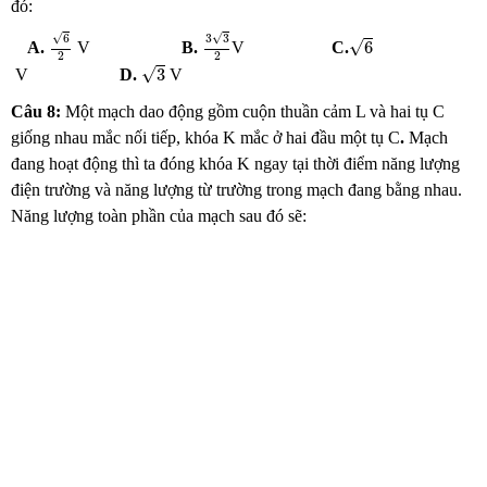
đó:
6
2
3
3
2
6
√
√
6
3
3
√
6
A.
V
B.
V
C.
2
2
3
√
3
V
D.
V
Câu 8:
Một mạch dao động gồm cuộn thuần cảm L và hai tụ C
giống nhau mắc nối tiếp, khóa K mắc ở hai đầu một tụ C
.
Mạch
đang hoạt động thì ta đóng khóa K ngay tại thời điểm năng lượng
điện trường và năng lượng từ trường trong mạch đang bằng nhau.
Năng lượng toàn phần của mạch sau đó sẽ: