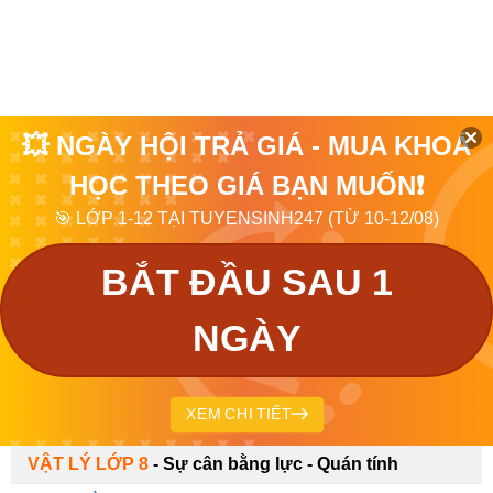
💥 NGÀY HỘI TRẢ GIÁ - MUA KHOÁ
HỌC THEO GIÁ BẠN MUỐN❗
🎯 LỚP 1-12 TẠI TUYENSINH247 (TỪ 10-12/08)
BẮT ĐẦU SAU 1
NGÀY
XEM CHI TIẾT
VẬT LÝ LỚP 8
-
Sự cân bằng lực - Quán tính