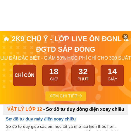
🔥 2K9 CHÚ Ý - LỚP LIVE ÔN ĐGNL &
ĐGTD SẮP ĐÓNG
ƯU ĐÃI ĐẶC BIỆT - GIẢM 50% HỌC PHÍ CHỈ CHO 300 SUẤT
18
32
14
CHỈ CÒN
GIỜ
PHÚT
GIÂY
XEM CHI TIẾT
VẬT LÝ LỚP 12
-
Sơ đồ tư duy dòng điện xoay chiều
Sơ đồ tư duy máy điện xoay chiều
Sơ đồ tư duy giúp các em học tốt và nhớ lâu kiến thức hơn.