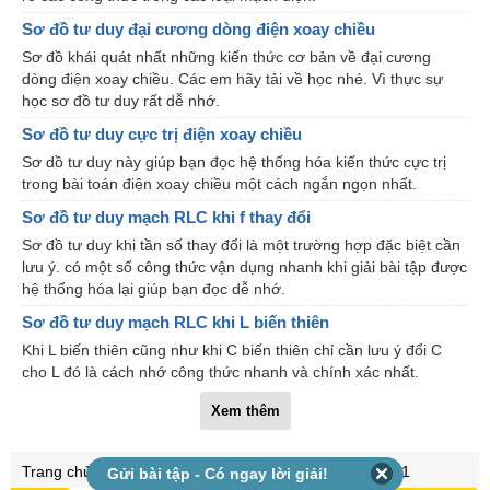
Sơ đồ tư duy đại cương dòng điện xoay chiều
Sơ đồ khái quát nhất những kiến thức cơ bản về đại cương
dòng điện xoay chiều. Các em hãy tải về học nhé. Vì thực sự
học sơ đồ tư duy rất dễ nhớ.
Sơ đồ tư duy cực trị điện xoay chiều
Sơ dồ tư duy này giúp bạn đọc hệ thống hóa kiến thức cực trị
trong bài toán điện xoay chiều một cách ngắn ngọn nhất.
Sơ đồ tư duy mạch RLC khi f thay đổi
Sơ đồ tư duy khi tần số thay đổi là một trường hợp đặc biệt cần
lưu ý. có một số công thức vận dụng nhanh khi giải bài tập được
hệ thống hóa lại giúp bạn đọc dễ nhớ.
Sơ đồ tư duy mạch RLC khi L biến thiên
Khi L biến thiên cũng như khi C biến thiên chỉ cần lưu ý đổi C
cho L đó là cách nhớ công thức nhanh và chính xác nhất.
Xem thêm
Trang chủ
Vật lý lớp 12
Vật lý lớp 11
Gửi bài tập - Có ngay lời giải!